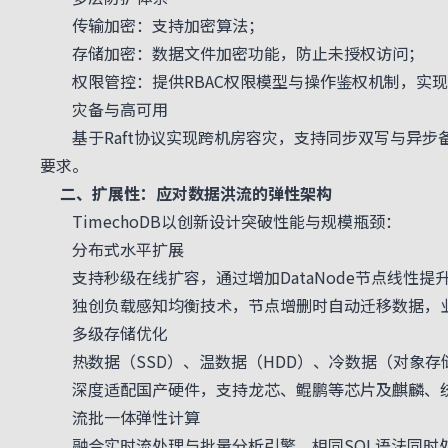
传输加密：支持加密算法；
存储加密：数据文件加密功能，防止未授权访问；
权限管控：提供RBAC权限模型与操作鉴权机制，实现
灾备与高可用
基于Raft协议实现跨机房容灾，支持同步双写与异步备份，
要求。
二、扩展性：应对数据洪流的弹性架构
TimechoDB以创新设计突破性能与规模瓶颈：
分布式水平扩展
支持秒级在线扩容，通过增加DataNode节点线性提
独创负载感知均衡技术，节点增删时自动迁移数据，
多级存储优化
热数据（SSD）、温数据（HDD）、冷数据（对象存储
深度适配国产硬件，支持龙芯、鲲鹏等芯片及麒麟、统
流批一体弹性计算
融合实时流处理与批量分析引擎，相同SQL语法同时