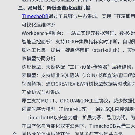
三、易用性：降低全链路运维门槛
TimechoDB
通过工具链与生态集成，实现“开箱即
可视化运维体系
Workbench控制台：一站式实现元数据管理、数据操
智能监控面板：支持1000+集群指标实时诊断，自动
脚本工具集：提供一键启停集群（
start-all.sh
）、实
双模型协同分析
树形模型：天然适配“工厂-设备-传感器”层级结构
表模型：支持标准SQL语法（JOIN/嵌套查询/窗口函
视图转换：通过
CREATEVIEW
将树模型数据实时映射
开放协议与AI集成
原生支持MQTT、OPCUA等20+工业协议，减少数据
内置时序大模型（Timer-XL等），通过SQL直接
TimechoDB以安全为盾、扩展为矛、易用为钥，
在国产化与智能化双重浪潮下，TimechoDB凭借三
合，其技术价值将持续释放，赋能千行百业智造升级。