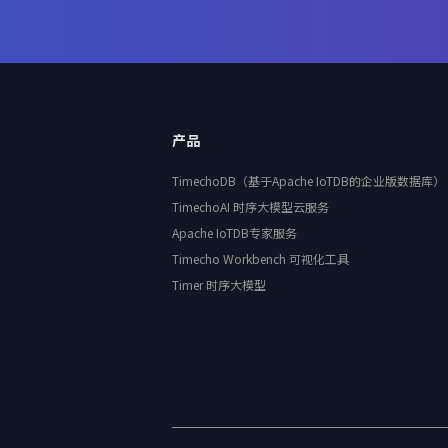
产品
TimechoDB（基于Apache IoTDB的企业版数据库）
TimechoAI 时序大模型云服务
Apache IoTDB专家服务
Timecho Workbench 可视化工具
Timer 时序大模型