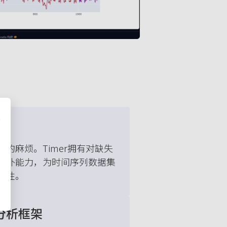
的麻烦。Timer拥有对缺失
填补能力，为时间序列数据集
整性。
分析框架