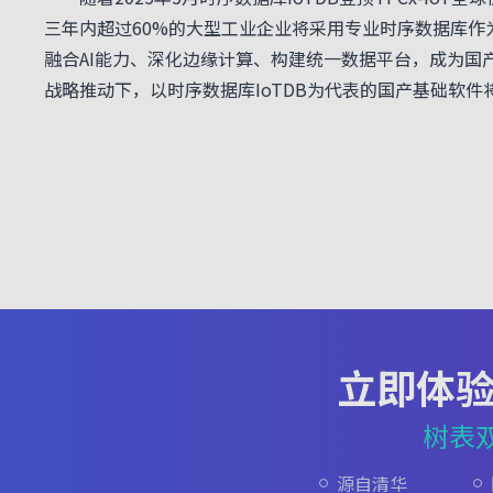
三年内超过60%的大型工业企业将采用专业时序数据库作
融合AI能力、深化边缘计算、构建统一数据平台，成为国
战略推动下，以时序数据库IoTDB为代表的国产基础软
立即体
树表
源自清华