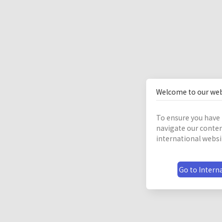
Welcome to our web
To ensure you have 
navigate our conten
international websi
Go to Interna