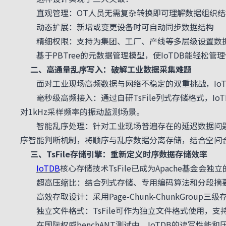
直观管理：OT人员无需复杂转换即可理解数据组织结
动态扩展：新增或变更设备时可自动同步数据结构
精细权限：支持为集团、工厂、产线等多层级设置数
基于PBTree的元数据管理模型，使IoTDB能轻松
二、高通量乱序写入：破解工业数据采集难题
面对工业现场高频数据与网络不稳定的双重挑战，IoT
毫秒级高频接入：通过自研TsFile列式存储格式，Io
对1kHz采样频率的振动监测场景。
智能乱序处理：针对工业现场普遍存在的延迟数据问题（
序智能判断机制，将顺序与乱序数据分离存储，结合空间
三、TsFile存储引擎：重新定义时序数据存储效率
IoTDB
核心存储技术TsFile已成为Apache基金
超高压缩比：结合列式存储、专用编码算法和分段摘要技
高效存取设计：采用Page-Chunk-ChunkGro
独立文件格式：TsFile可作为独立文件格式使用，支持
在国际权威benchANT测试中，IoTDB的读写性能