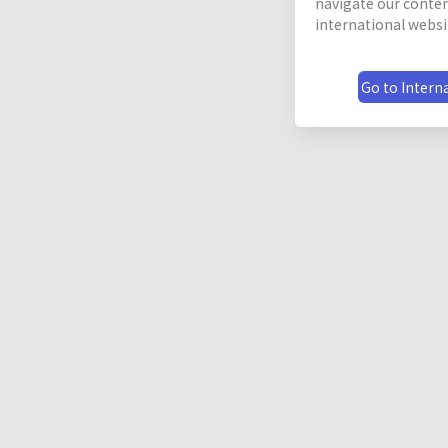
navigate our conten
international websi
Go to Interna