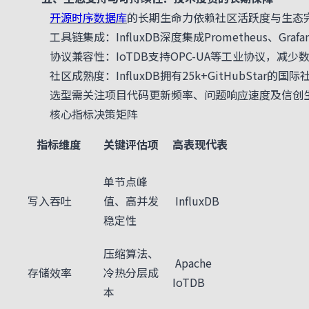
开源时序数据库
的长期生命力依赖社区活跃度与生态
工具链集成：InfluxDB深度集成Prometheus、Gra
协议兼容性：IoTDB支持OPC-UA等工业协议，减少
社区成熟度：InfluxDB拥有25k+GitHubStar的国
选型需关注项目代码更新频率、问题响应速度及信创生
核心指标决策矩阵
指标维度
关键评估项
高表现代表
单节点峰
写入吞吐
值、高并发
InfluxDB
稳定性
压缩算法、
Apache
存储效率
冷热分层成
IoTDB
本