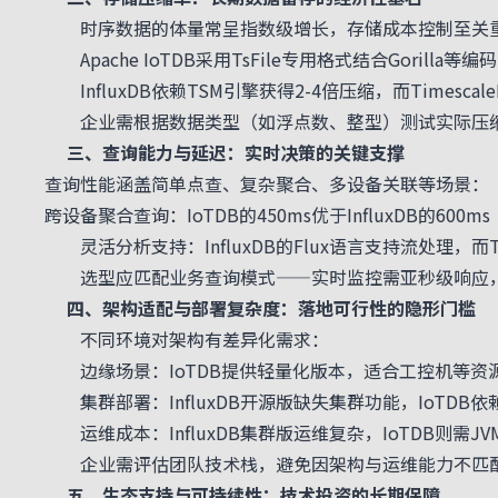
时序数据的体量常呈指数级增长，存储成本控制至关重
Apache IoTDB采用TsFile专用格式结合Gorilla等
InfluxDB依赖TSM引擎获得2-4倍压缩，而Timescale
企业需根据数据类型（如浮点数、整型）测试实际压缩
三、查询能力与延迟：实时决策的关键支撑
查询性能涵盖简单点查、复杂聚合、多设备关联等场景：
跨设备聚合查询：IoTDB的450ms优于InfluxDB的600ms
灵活分析支持：InfluxDB的Flux语言支持流处理，而T
选型应匹配业务查询模式——实时监控需亚秒级响应，而
四、架构适配与部署复杂度：落地可行性的隐形门槛
不同环境对架构有差异化需求：
边缘场景：IoTDB提供轻量化版本，适合工控机等资源受限
集群部署：InfluxDB开源版缺失集群功能，IoTDB依赖
运维成本：InfluxDB集群版运维复杂，IoTDB则需J
企业需评估团队技术栈，避免因架构与运维能力不匹
五、生态支持与可持续性：技术投资的长期保障