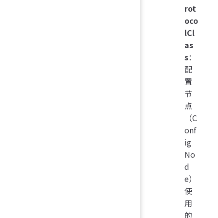
rot
oco
lCl
as
s
：
配
置
节
点
（C
onf
ig
No
d
e）
使
用
的