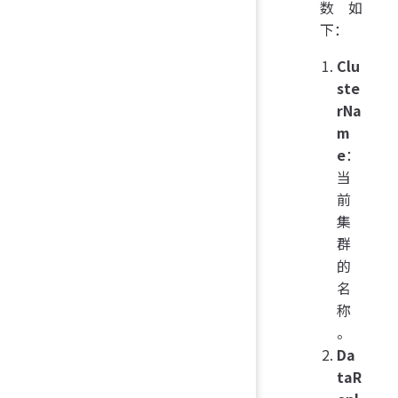
数如
下：
Clu
ste
rNa
m
e
：
当
前
集
群
的
名
称
。
Da
taR