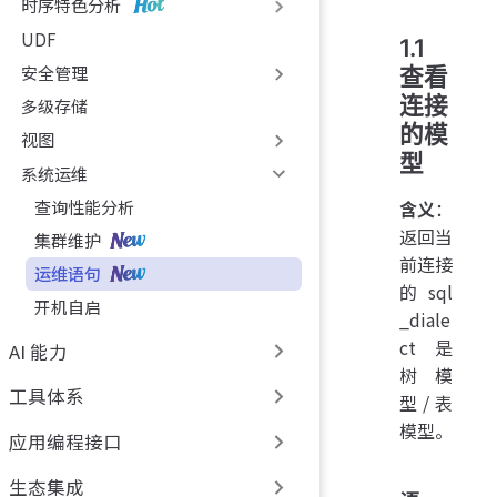
时序特色分析
UDF
1.1
安全管理
查看
连接
多级存储
的模
视图
型
系统运维
含义
：
查询性能分析
返回当
集群维护
前连接
运维语句
的 sql
开机自启
_diale
ct 是
AI 能力
树模
工具体系
型/表
模型。
应用编程接口
生态集成