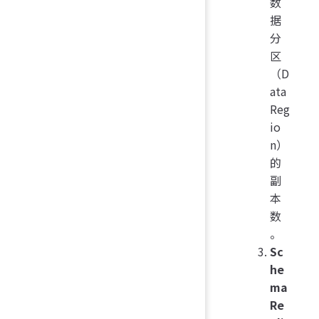
数
据
分
区
（D
ata
Reg
io
n）
的
副
本
数
。
Sc
he
ma
Re