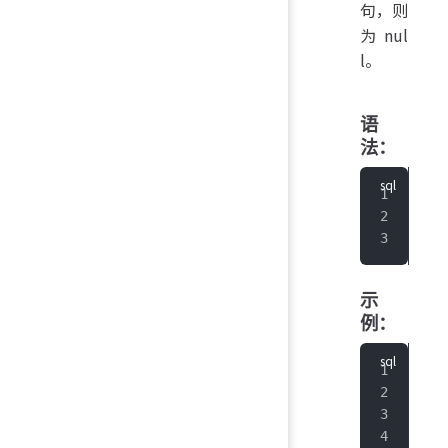
句，则
为 nul
l。
语
法：
sho
   
   
示
例：
IoT
IoT