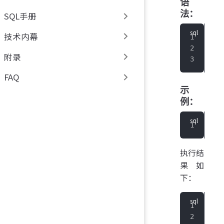
语
法：
SQL手册
技术内幕
sho
   
附录
   
FAQ
示
例：
IoT
执行结
果如
下：
+
--
|Cu