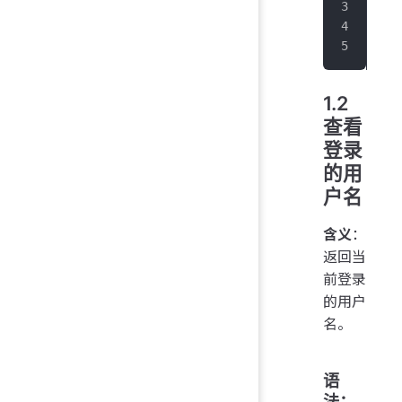
+
--
|  
+
--
1.2
查看
登录
的用
户名
含义
：
返回当
前登录
的用户
名。
语
法：