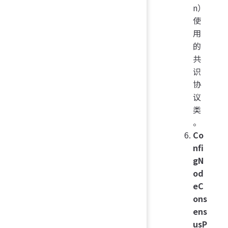
n）
使
用
的
共
识
协
议
类
。
Co
nfi
gN
od
eC
ons
ens
usP