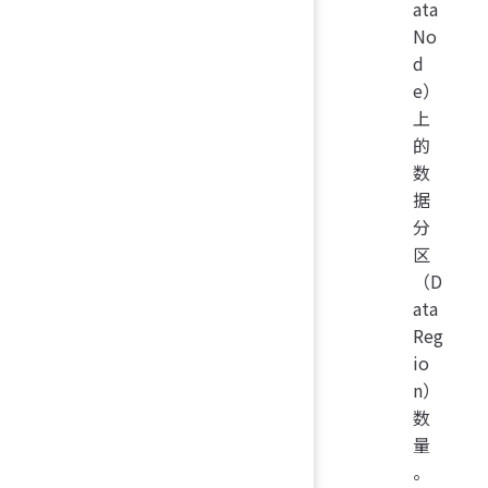
ata
No
d
e）
上
的
数
据
分
区
（D
ata
Reg
io
n）
数
量
。