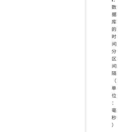
数
据
库
的
时
间
分
区
间
隔
（
单
位
：
毫
秒
）
。