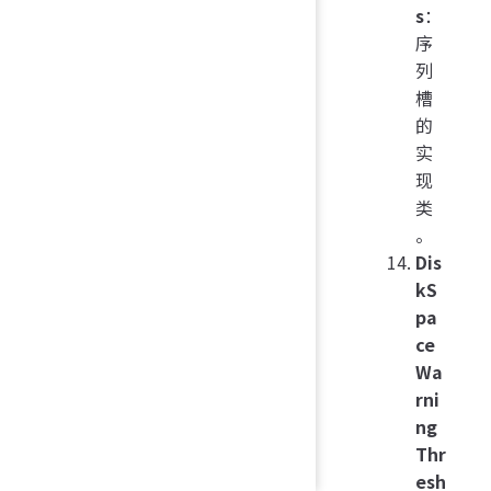
s
：
序
列
槽
的
实
现
类
。
Dis
kS
pa
ce
Wa
rni
ng
Thr
esh