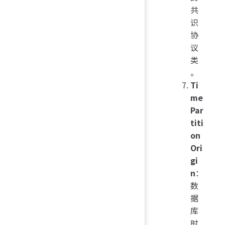
共
识
协
议
类
。
Ti
me
Par
titi
on
Ori
gi
n
：
数
据
库
时