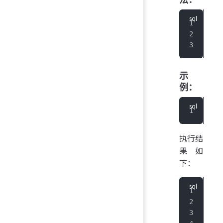
sho
   
   
示
例：
IoT
执行结
果如
下：
+
--
|Cu
+
--