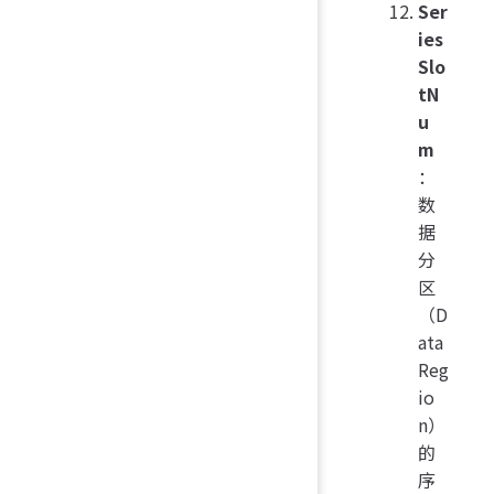
Ser
ies
Slo
tN
u
m
：
数
据
分
区
（D
ata
Reg
io
n）
的
序