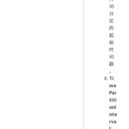
间
分
区
的
起
始
时
间
戳
。
Ti
me
Par
titi
onI
nte
rva
l
：