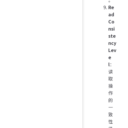
Re
ad
Co
nsi
ste
ncy
Lev
e
l
：
读
取
操
作
的
一
致
性