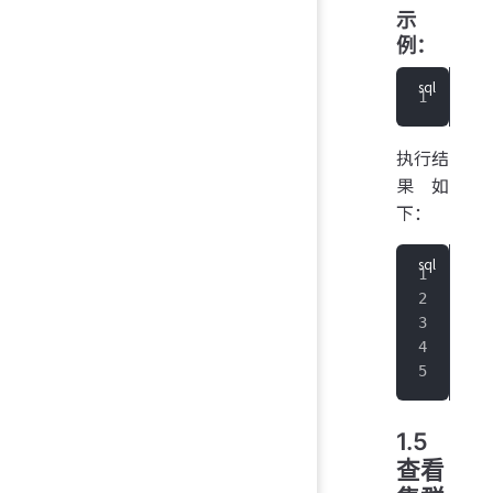
示
例：
IoT
执行结
果如
下：
+
--
|
Ve
+
--
|
2
.
+
--
1.5
查看