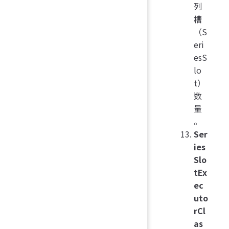
列
槽
（S
eri
esS
lo
t）
数
量
。
Ser
ies
Slo
tEx
ec
uto
rCl
as