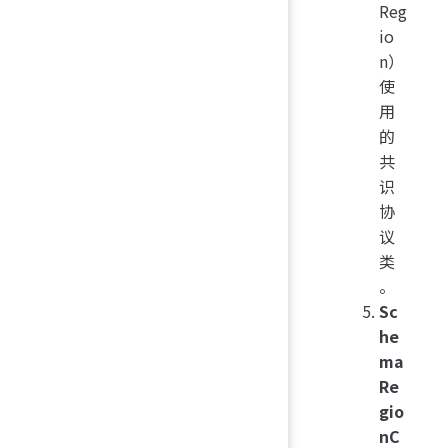
Reg
io
n）
使
用
的
共
识
协
议
类
。
Sc
he
ma
Re
gio
nC