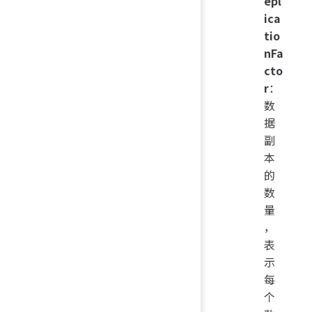
epl
ica
tio
nFa
cto
r
：
数
据
副
本
的
数
量
，
表
示
每
个