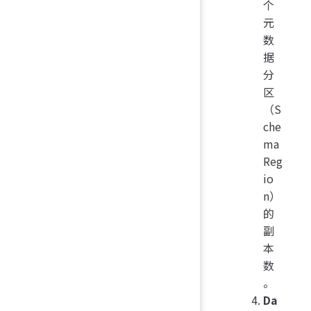
个
元
数
据
分
区
（S
che
ma
Reg
io
n）
的
副
本
数
。
Da