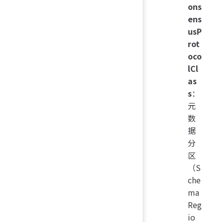
ons
ens
usP
rot
oco
lCl
as
s
：
元
数
据
分
区
（S
che
ma
Reg
io