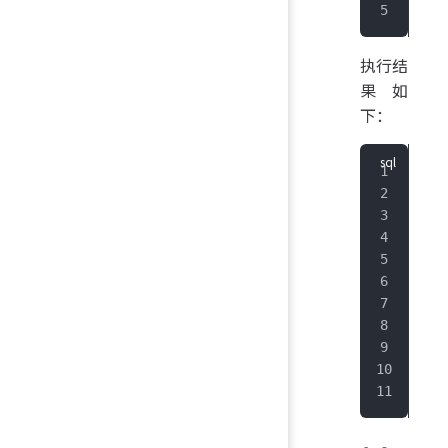
IoT
执行结
果如
下：
+
--
|Cu
+
--
|  
+
--
+
--
|Cu
+
--
|  
+
--