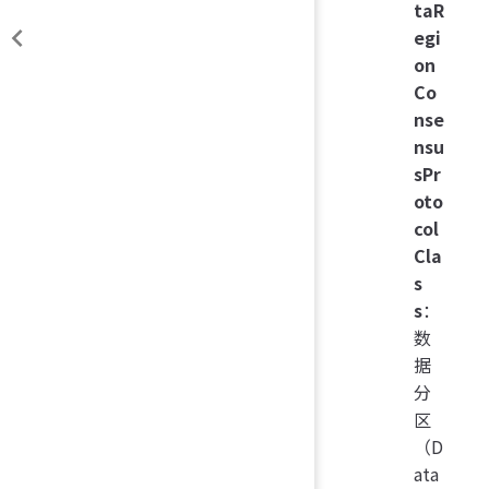
taR
egi
on
Co
nse
nsu
sPr
oto
col
Cla
s
s
：
数
据
分
区
（D
ata