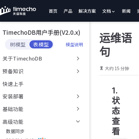
跳
首页
产品
解决方案
文档
新闻
至
主
要
TimechoDB用户手册(V2.0.x)
內
运维语
容
树模型
表模型
模型说明
句
关于TimechoDB
大约 15 分钟
预备知识
快速上手
1.
安装部署
状
基础功能
态
查
高级功能
看
数据同步