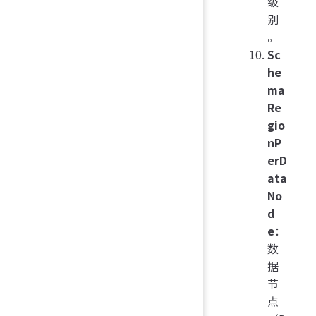
级
别
。
Sc
he
ma
Re
gio
nP
erD
ata
No
d
e
：
数
据
节
点