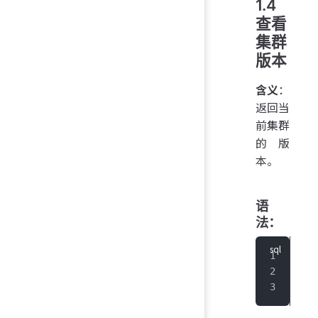
1.4
查看
集群
版本
含义
：
返回当
前集群
的版
本。
语
法：
sho
   
   