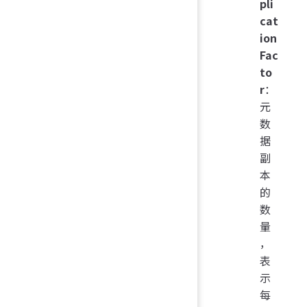
pli
cat
ion
Fac
to
r
：
元
数
据
副
本
的
数
量
，
表
示
每