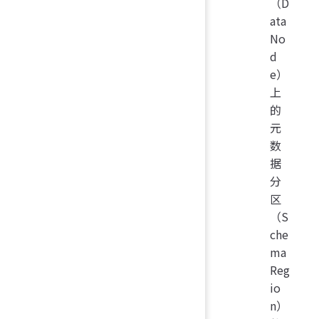
（D
ata
No
d
e）
上
的
元
数
据
分
区
（S
che
ma
Reg
io
n）