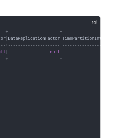
---+---------------------+---------------------+
tor|DataReplicationFactor|TimePartitionInterval|
---+---------------------+---------------------+
ull
|                 
null
|                 
null
|
---+---------------------+---------------------+