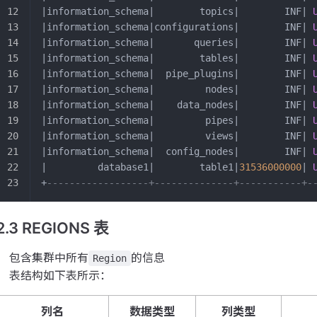
|information_schema|        topics|        INF| 
|information_schema|configurations|        INF| 
|information_schema|       queries|        INF| 
|information_schema|        tables|        INF| 
|information_schema|  pipe_plugins|        INF| 
|information_schema|         nodes|        INF| 
|information_schema|    data_nodes|        INF| 
|information_schema|         pipes|        INF| 
|information_schema|         views|        INF| 
|information_schema|  config_nodes|        INF| 
|         database1|        table1|
31536000000
| 
+
------------------+--------------+-----------+-
2.3 REGIONS 表
包含集群中所有
的信息
Region
表结构如下表所示：
列名
数据类型
列类型