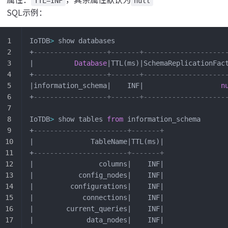
TTL=INF
null
SQL示例：
IoTDB
>
 show databases
+
------------------+-------+--------------------
|          
Database
|TTL(ms)|SchemaReplicationFac
+
------------------+-------+--------------------
|information_schema|    INF|                   
n
+
------------------+-------+--------------------
IoTDB
>
 show tables 
from
 information_schema
+
-----------------------+-------+
|              TableName|TTL(ms)|
+
-----------------------+-------+
|                columns|    INF|
|           config_nodes|    INF|
|         configurations|    INF|
|            connections|    INF|
|        current_queries|    INF|
|             data_nodes|    INF|