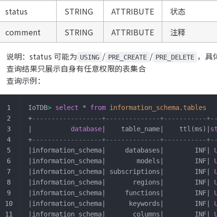
status
STRING
ATTRIBUTE
状态
comment
STRING
ATTRIBUTE
注释
说明：status 可能为
/
/
，具
USING
PRE_CREATE
PRE_DELETE
查询结果只展示自身有任意权限的表集合
查询示例：
IoTDB
>
 select
 * 
from
 information_schema
.
tables
+
------------------+--------------+-----------+-
|          
database
|    table_name|    ttl(ms)|
s
+
------------------+--------------+-----------+-
|information_schema|     databases|        INF| 
|information_schema|        models|        INF| 
|information_schema| subscriptions|        INF| 
|information_schema|       regions|        INF| 
|information_schema|     functions|        INF| 
|information_schema|      keywords|        INF| 
|information_schema|       columns|        INF| 