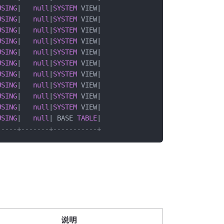
USING
|   
null
|
SYSTEM
 VIEW|
USING
|   
null
|
SYSTEM
 VIEW|
USING
|   
null
|
SYSTEM
 VIEW|
USING
|   
null
|
SYSTEM
 VIEW|
USING
|   
null
|
SYSTEM
 VIEW|
USING
|   
null
|
SYSTEM
 VIEW|
USING
|   
null
|
SYSTEM
 VIEW|
USING
|   
null
|
SYSTEM
 VIEW|
USING
|   
null
|
SYSTEM
 VIEW|
USING
|   
null
|
SYSTEM
 VIEW|
USING
|   
null
| BASE 
TABLE
|
-----+-------+-----------+
说明