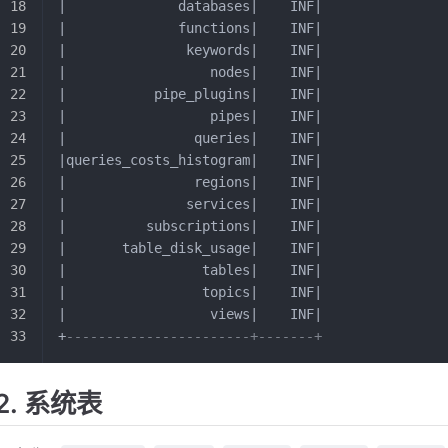
|              databases|    INF|
|              functions|    INF|
|               keywords|    INF|
|                  nodes|    INF|
|           pipe_plugins|    INF|
|                  pipes|    INF|
|                queries|    INF|
|queries_costs_histogram|    INF|
|                regions|    INF|
|               services|    INF|
|          subscriptions|    INF|
|       table_disk_usage|    INF|
|                 tables|    INF|
|                 topics|    INF|
|                  views|    INF|
+
-----------------------+-------+
2. 系统表