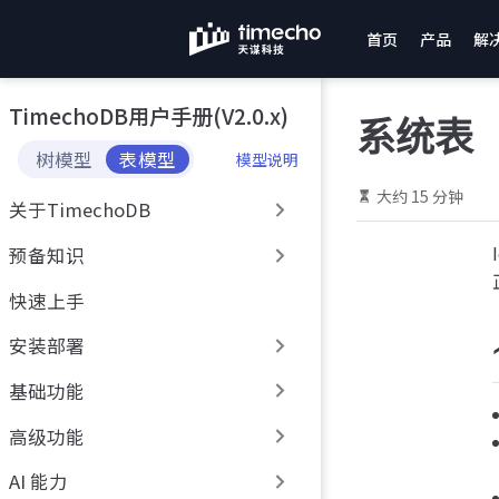
跳
首页
产品
解
至
主
要
TimechoDB用户手册(V2.0.x)
內
系统表
容
树模型
表模型
模型说明
大约 15 分钟
关于TimechoDB
预备知识
快速上手
安装部署
基础功能
高级功能
AI 能力