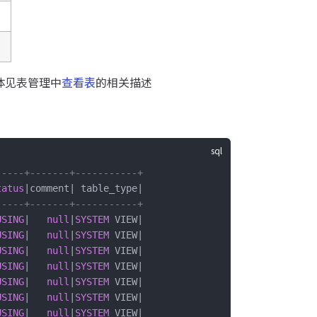
体见表管理中
查看表
的相关描述
-----+-------+-----------+
tatus
|comment| table_type|
-----+-------+-----------+
USING
|   
null
|
SYSTEM
 VIEW|
USING
|   
null
|
SYSTEM
 VIEW|
USING
|   
null
|
SYSTEM
 VIEW|
USING
|   
null
|
SYSTEM
 VIEW|
USING
|   
null
|
SYSTEM
 VIEW|
USING
|   
null
|
SYSTEM
 VIEW|
USING
|   
null
|
SYSTEM
 VIEW|