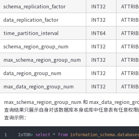
schema_replication_factor
INT32
ATTRI
data_replication_factor
INT32
ATTRI
time_partition_interval
INT64
ATTRI
schema_region_group_num
INT32
ATTRI
max_schema_region_group_num
INT32
ATTRI
data_region_group_num
INT32
ATTRI
max_data_region_group_num
INT32
ATTRI
max_schema_region_group_num 和 max_data_region_g
查询结果只展示自身对该数据库本身或库中任意表有任意权限
查询示例：
IoTDB
>
 select
 * 
from
 information_schema
.
database