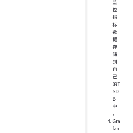
监
控
指
标
数
据
存
储
到
自
己
的T
SD
B
中
。
Gra
fan