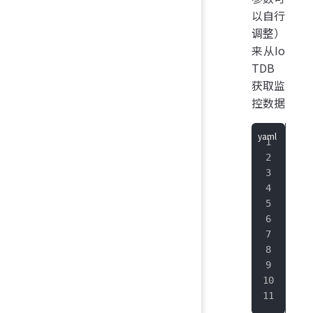
以自行
调整）
来从Io
TDB
获取监
控数据
job
hon
hon
scr
scr
met
sch
fol
sta
  -
   