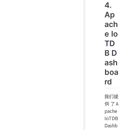
4.
Ap
ach
e Io
TD
B D
ash
boa
rd
我们提
供了A
pache
IoTDB
Dashb