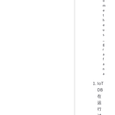
o
m
e
t
h
e
u
s
_
g
r
a
f
a
n
a
IoT
DB
在
运
行