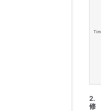
Timer
2.
修