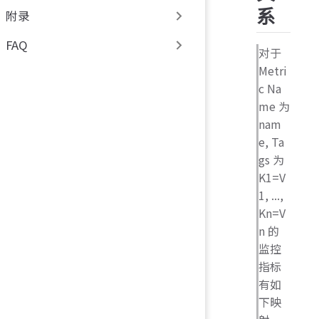
系
附录
FAQ
对于
Metri
c Na
me 为
nam
e, Ta
gs 为
K1=V
1, ...,
Kn=V
n 的
监控
指标
有如
下映