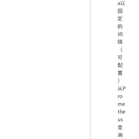
a以
固
定
的
间
隔
（
可
配
置
）
从P
ro
me
the
us
查
询