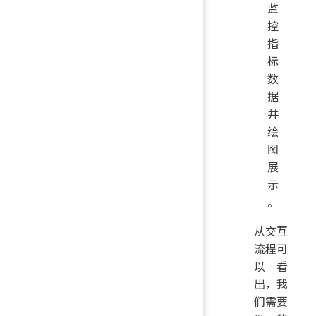
监
控
指
标
数
据
并
绘
图
展
示
。
从交互
流程可
以看
出，我
们需要