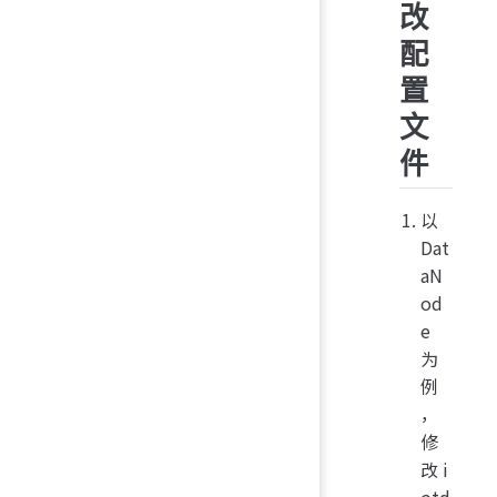
改
配
置
文
件
以
Dat
aN
od
e
为
例
，
修
改 i
otd