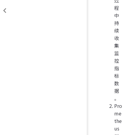
过
程
中
持
续
收
集
监
控
指
标
数
据
。
Pro
me
the
us