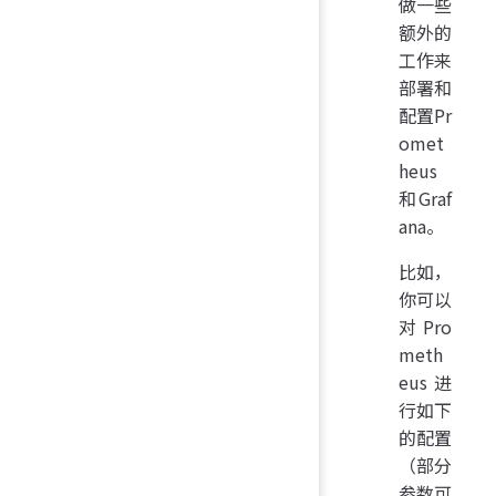
做一些
额外的
工作来
部署和
配置Pr
omet
heus
和Graf
ana。
比如，
你可以
对Pro
meth
eus进
行如下
的配置
（部分
参数可