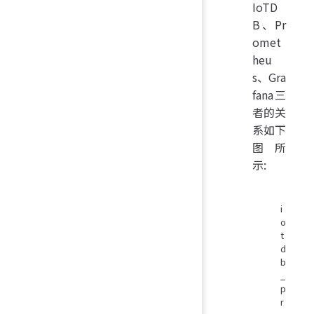
IoTD
B、Pr
omet
heu
s、Gra
fana三
者的关
系如下
图所
示:
i
o
t
d
b
_
p
r