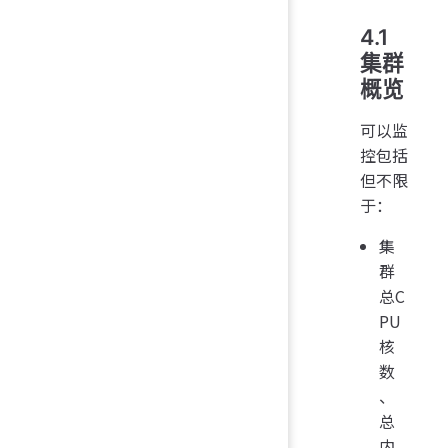
4.1
集群
概览
可以监
控包括
但不限
于：
集
群
总C
PU
核
数
、
总
内