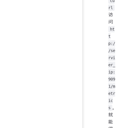
cu
rl
访
问
ht
t
p:/
/se
rvi
er_
ip:
909
1/m
etr
ic
,
s
就
能