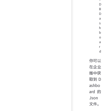
D
B
D
a
s
h
b
o
a
r
d
你可以
在企业
版中获
取到 D
ashbo
ard 的
Json
文件。