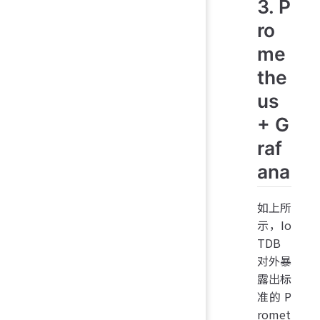
3. P
ro
me
the
us
+ G
raf
ana
如上所
示，Io
TDB
对外暴
露出标
准的 P
romet