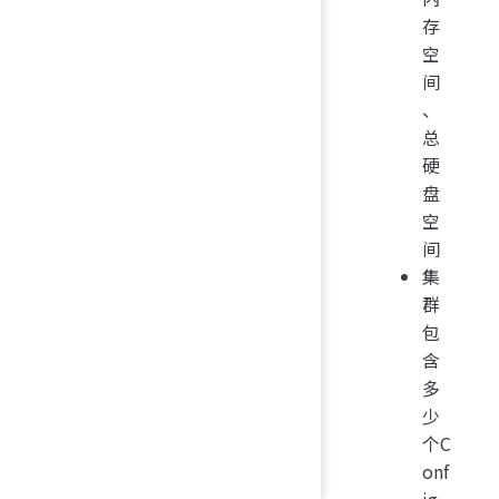
存
空
间
、
总
硬
盘
空
间
集
群
包
含
多
少
个C
onf