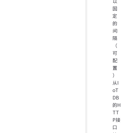
以
固
定
的
间
隔
（
可
配
置
）
从I
oT
DB
的H
TT
P接
口