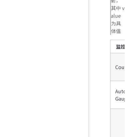
射，
其中 v
alue
为具
体值
监控指标
Counter
AutoGau
Gauge