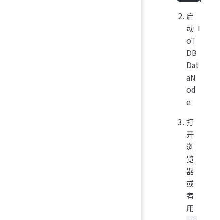
启
动 I
oT
DB
Dat
aN
od
e
打
开
浏
览
器
或
者
用