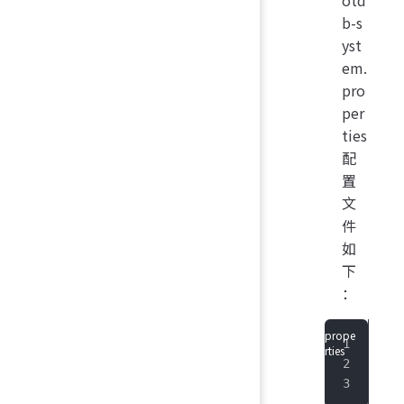
b-s
yst
em.
pro
per
ties
配
置
文
件
如
下
：
dn_
dn_
dn_