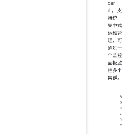
oar
d，支
持统一
集中式
运维管
理，可
通过一
个监控
面板监
控多个
集群。
A
p
a
c
h
e
I