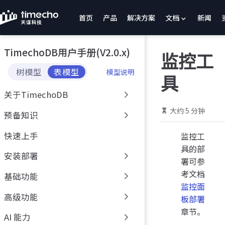
跳
首页
产品
解决方案
文档
新闻
至
主
要
TimechoDB用户手册(V2.0.x)
內
监控工
容
树模型
表模型
模型说明
具
关于TimechoDB
大约 5 分钟
预备知识
快速上手
监控工
具的部
安装部署
署可参
考文档
基础功能
监控面
高级功能
板部署
章节。
AI 能力