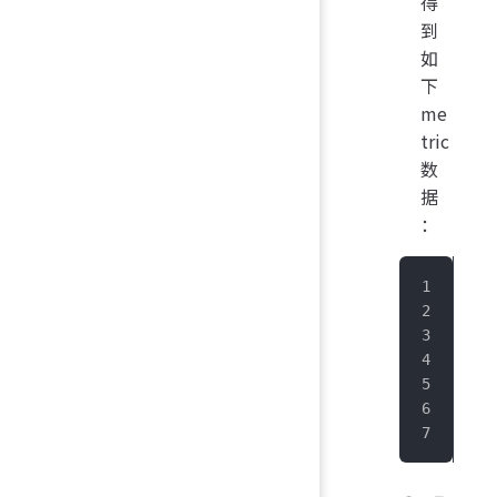
得
到
如
下
me
tric
数
据
：
...
# H
# T
fil
fil
fil
...