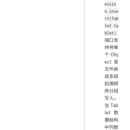
essio
n.inse
rt(Tab
let ta
blet)
接口支
持将单
个 Obj
ect 类
文件拆
成多段
后按顺
序分段
写入。
当 Tab
let 数
据结构
中列数