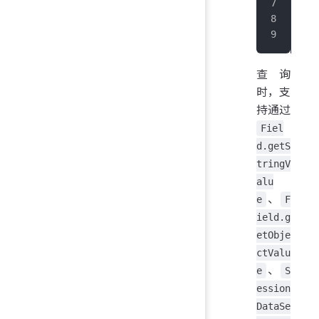
写
*/
voi
查询
时，支
持通过
Fiel
d.getS
tringV
alu
、
e
F
ield.g
etObje
ctValu
、
e
S
ession
DataSe