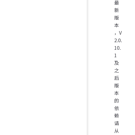
最
新
版
本
，V
2.0.
10.
1
及
之
后
版
本
的
依
赖
请
从