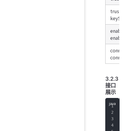
trustSto
keyStor
enableCo
enableCo
connecti
connecti
3.2.3
接口
展示
/**
 * 
 * 
 * 