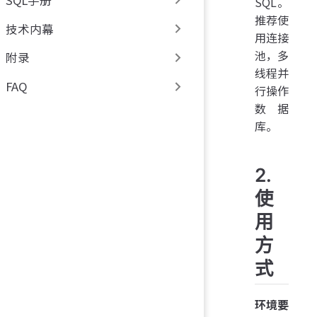
SQL。
推荐使
技术内幕
用连接
池，多
附录
线程并
FAQ
行操作
数据
库。
2.
使
用
方
式
环境要