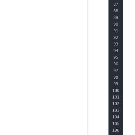
   
   
   
   
   
   
   
   
   
   
   
   
   
   
   
   
   
   