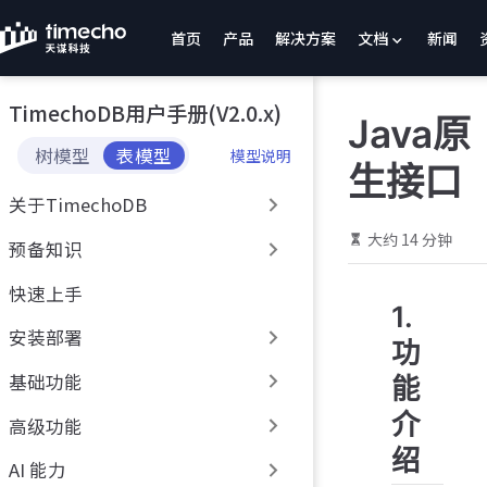
跳
首页
产品
解决方案
文档
新闻
至
主
要
TimechoDB用户手册(V2.0.x)
內
Java原
容
树模型
表模型
模型说明
生接口
关于TimechoDB
大约 14 分钟
预备知识
快速上手
1.
安装部署
功
基础功能
能
介
高级功能
绍
AI 能力