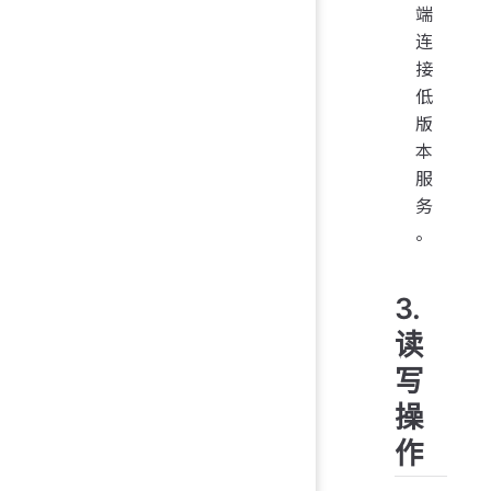
端
连
接
低
版
本
服
务
。
3.
读
写
操
作