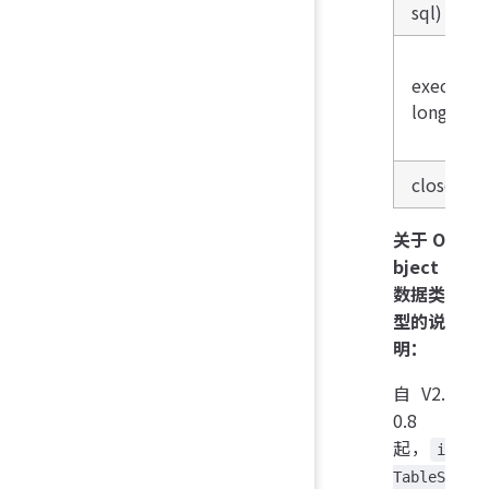
sql)
executeQ
long tim
close()
关于 O
bject
数据类
型的说
明：
自 V2.
0.8
起，
i
TableS