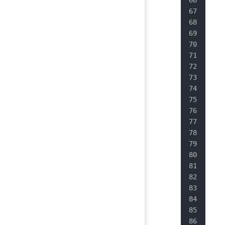
   
   
   
   
   
   
   
   
   
   
   
   
   
   
   
   
   
   
   