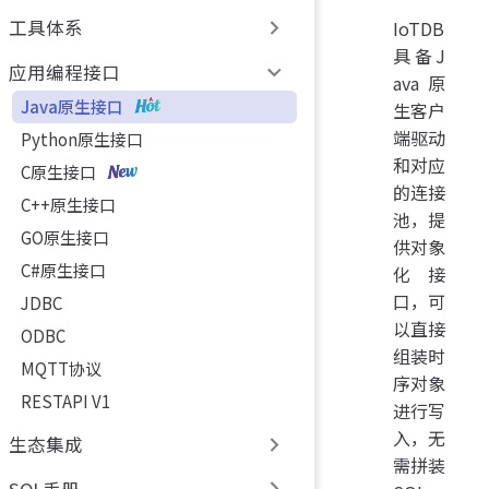
工具体系
IoTDB
具备J
应用编程接口
ava原
Java原生接口
生客户
端驱动
Python原生接口
和对应
C原生接口
的连接
C++原生接口
池，提
GO原生接口
供对象
C#原生接口
化接
口，可
JDBC
以直接
ODBC
组装时
MQTT协议
序对象
RESTAPI V1
进行写
入，无
生态集成
需拼装
SQL手册