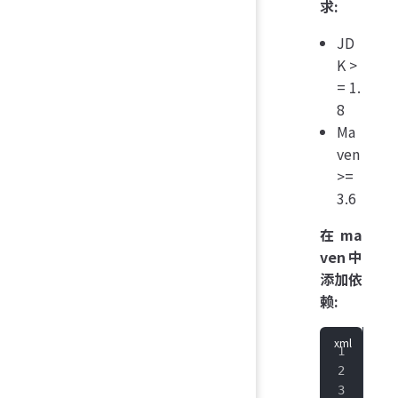
求:
JD
K >
= 1.
8
Ma
ven
>=
3.6
在ma
ven中
添加依
赖:
<
de
   
   