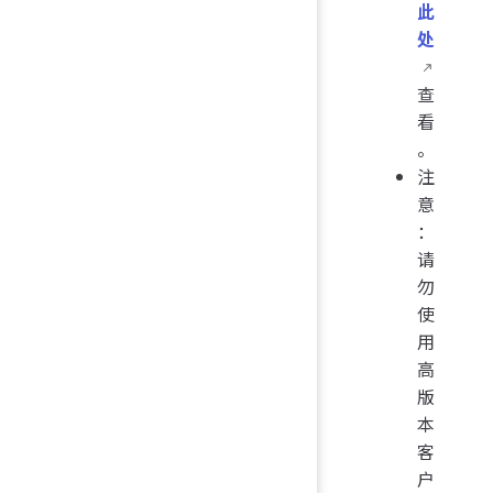
此
处
查
看
。
注
意
：
请
勿
使
用
高
版
本
客
户