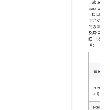
ITable
Sessio
n接口
中定义
的方法
及其详
细说
明：
insert(Ta
executeN
sql)
executeQ