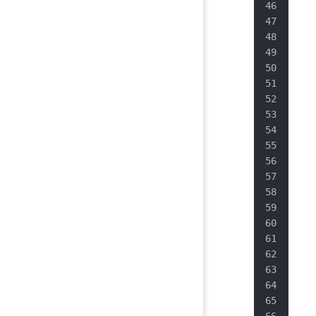
   
   
   
   
   
   
   
   
   
   
   
   
   
   
   
   
   
   