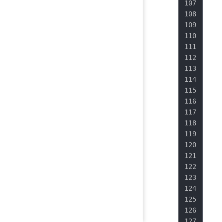
   
   
   
   
   
   
   
   
   
   
   
   
   
   
   
   
   
   