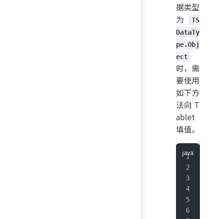
据类型
为
TS
DataTy
pe.Obj
​ ​
ect
时，需
要使用
如下方
法向 T
ablet
填值。
/*
ro
co
is
of
co