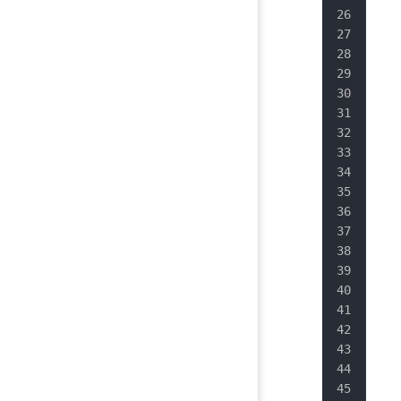
   
   
   
   
   
   
   
   
   
   
   
   
   
   
  
   
   