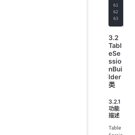
  @
  v
}
3.2
Tabl
eSe
ssio
nBui
lder
类
3.2.1
功能
描述
Table