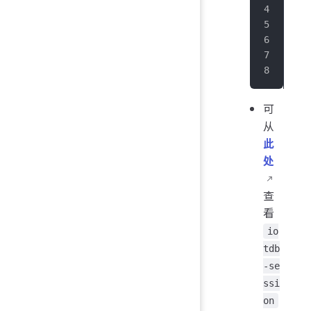
   
  
   
   
</
d
可
从
此
处
查
看
io
tdb
-se
ssi
on