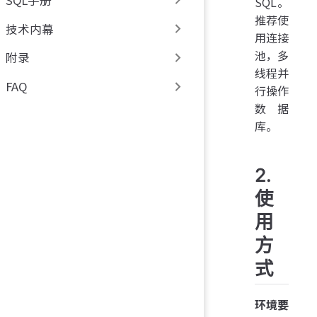
SQL。
推荐使
技术内幕
用连接
池，多
附录
线程并
FAQ
行操作
数据
库。
2.
使
用
方
式
环境要