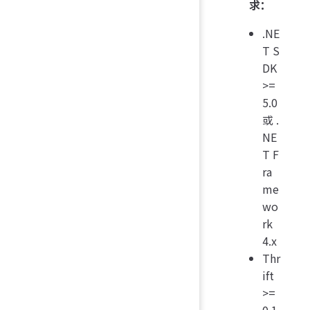
求：
.NE
T S
DK
>=
5.0
或 .
NE
T F
ra
me
wo
rk
4.x
Thr
ift
>=
0.1