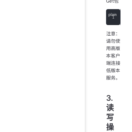
Get包
dot
注意：
请勿使
用高版
本客户
端连接
低版本
服务。
3.
读
写
操