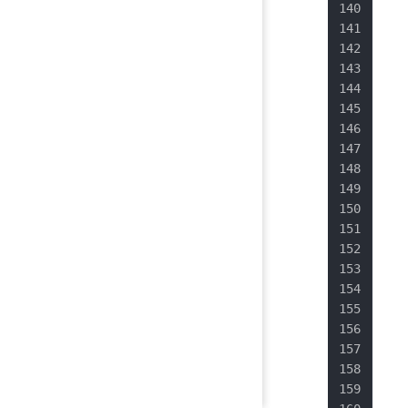
   
   
   
   
   
   
   
   
   
   
   
   
   
   