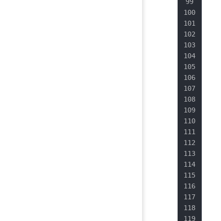
   
   
   
   
   
   
   
   
   
   
   
   
   
   
   
   
   
   
   
   