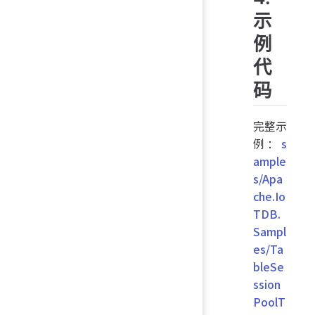
示
例
代
码
完整示
例：
s
ample
s/Apa
che.Io
TDB.
Sampl
es/Ta
bleSe
ssion
PoolT