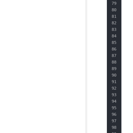
   
   
   
   
   
   
   
   
   
   
   
   
   
   
   
   
   
   
   