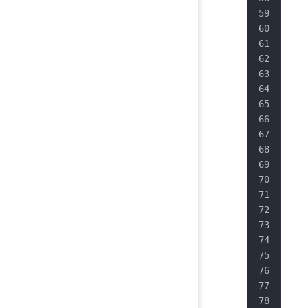
   
   
   
   
   
   
   
   
   
   
   
   
   
   