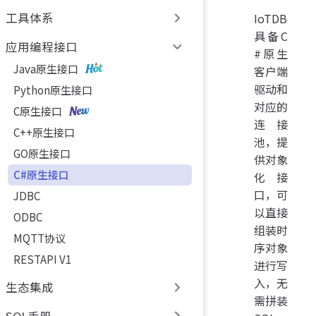
工具体系
IoTDB
具备C
应用编程接口
#原生
Java原生接口
客户端
驱动和
Python原生接口
对应的
C原生接口
连接
C++原生接口
池，提
GO原生接口
供对象
C#原生接口
化接
口，可
JDBC
以直接
ODBC
组装时
MQTT协议
序对象
RESTAPI V1
进行写
入，无
生态集成
需拼装
SQL手册