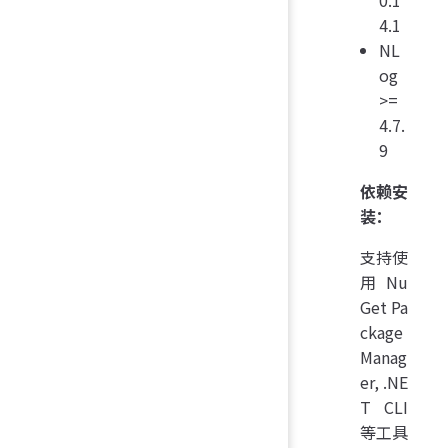
4.1
NL
og
>=
4.7.
9
依赖安
装：
支持使
用 Nu
Get Pa
ckage
Manag
er, .NE
T CLI
等工具