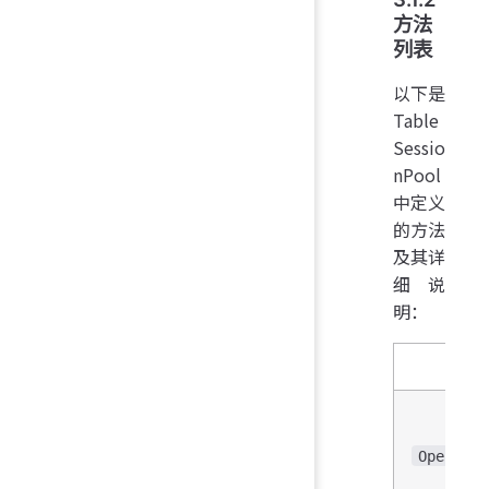
方法
列表
以下是
Table
Sessio
nPool
中定义
的方法
及其详
细说
明：
Open(boo