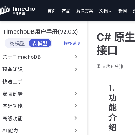
跳
首页
产品
解决方案
文档
新闻
至
主
要
TimechoDB用户手册(V2.0.x)
內
C# 原生
容
树模型
表模型
模型说明
接口
关于TimechoDB
大约 6 分钟
预备知识
快速上手
1.
安装部署
功
基础功能
能
介
高级功能
绍
AI 能力