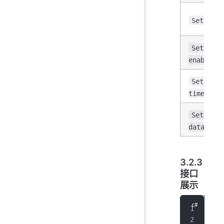
SetPoolS
SetEnabl
enableRp
SetConne
timeout)
SetDatab
database
3.2.3
接口
展示
pub
   