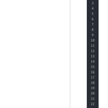
   
   
   
   
   
   
   
   
   
   
   
   
   
   
   
   
   