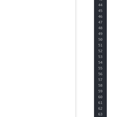
   
   
   
   
   
   
   
   
   
   
   
   
   
   
   
   
   