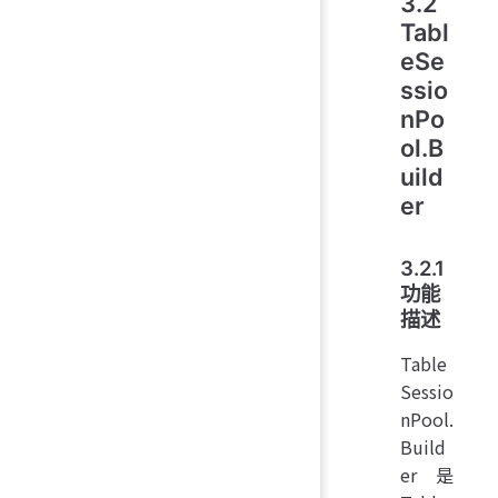
3.2
Tabl
eSe
ssio
nPo
ol.B
uild
er
3.2.1
功能
描述
Table
Sessio
nPool.
Build
er 是