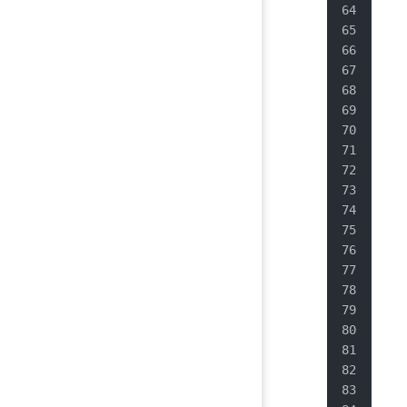
   
   
   
   
   
   
   
   
   
   
   
   
   
   
   
   
   
   