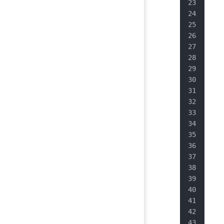
   
   
   
   
   
   
   
   
   
   
   
   
   
   
   
   
   