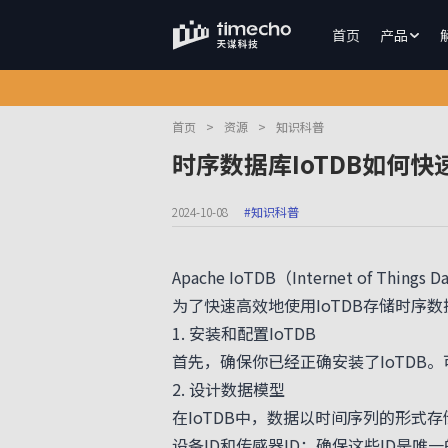
首页
产品
首页
>
资源
>
知识科普
时序数据库IoTDB如何
2024-10-08
#知识科普
Apache IoTDB（Internet o
为了快速高效地使用IoTDB存储时序
1. 安装和配置IoTDB
首先，确保你已经正确安装了IoTDB。可
2. 设计数据模型
在IoTDB中，数据以时间序列的形式
设备ID和传感器ID：确保这些ID是唯