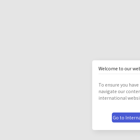
Welcome to our web
To ensure you have 
navigate our conten
international websi
Go to Interna