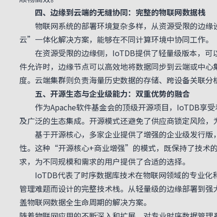
四、边缘到云端的无缝协同：完整的物联网数据栈
物联网系统的部署环境复杂多样，从资源受限的边缘设
云
”
一体化解决方案，能够在不同计算环境中协同工作。
在资源受限的边缘侧，
IoTDB
提供了轻量级版本，可
件允许时，边缘节点可以高效地将数据同步到云端或中心
度。云端集群则负责海量历史数据的存储、跨设备关联分
五、开源生态与企业级能力：双重优势的融合
作为
Apache
软件基金会的顶级开源项目，
IoTDB
享受
及广泛的生态集成。开源模式还避免了供应商锁定风险，
基于开源核心，多家企业提供了增强的企业级发行版，
性。这种
“
开源核心
+
商业增强
”
的模式，既保持了技术
求，为不同规模和需求的用户提供了合适的选择。
IoTDB
代表了时序数据库技术在物联网领域的专业化
管理难题而设计的完整技术栈。从轻量级的边缘部署到强
盖物联网数据全生命周期的解决方案。
随着物联网应用的不断深入和扩展，对专业时序数据管理