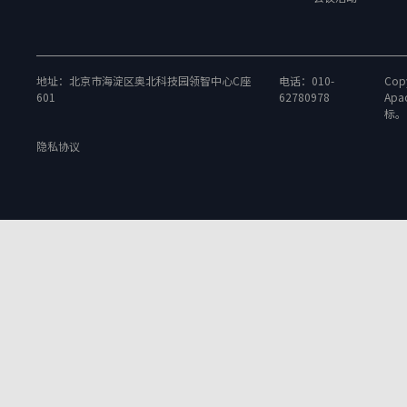
地址：北京市海淀区奥北科技园领智中心C座
电话：010-
Copy
601
62780978
Apa
标。
隐私协议