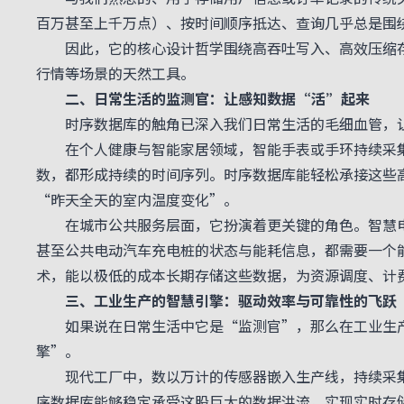
百万甚至上千万点）、按时间顺序抵达、查询几乎总是围
因此，它的核心设计哲学围绕高吞吐写入、高效压缩存
行情等场景的天然工具。
二、日常生活的监测官：让感知数据
“
活
”
起来
时序数据库的触角已深入我们日常生活的毛细血管，让
在个人健康与智能家居领域，智能手表或手环持续采集
数，都形成持续的时间序列。时序数据库能轻松承接这些
“
昨天全天的室内温度变化
”
。
在城市公共服务层面，它扮演着更关键的角色。智慧电
甚至公共电动汽车充电桩的状态与能耗信息，都需要一个
术，能以极低的成本长期存储这些数据，为资源调度、计
三、工业生产的智慧引擎：驱动效率与可靠性的飞跃
如果说在日常生活中它是
“
监测官
”
，那么在工业生
擎
”
。
现代工厂中，数以万计的传感器嵌入生产线，持续采集
序数据库能够稳定承受这股巨大的数据洪流，实现实时存