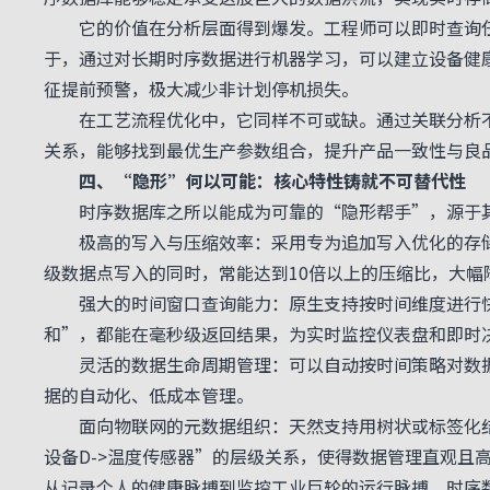
它的价值在分析层面得到爆发。工程师可以即时查询任
于，通过对长期时序数据进行机器学习，可以建立设备健
征提前预警，极大减少非计划停机损失。
在工艺流程优化中，它同样不可或缺。通过关联分析不
关系，能够找到最优生产参数组合，提升产品一致性与良
四、
“
隐形
”
何以可能：核心特性铸就不可替代性
时序数据库之所以能成为可靠的
“
隐形帮手
”
，源于
极高的写入与压缩效率：采用专为追加写入优化的存
级数据点写入的同时，常能达到
10
倍以上的压缩比，大幅
强大的时间窗口查询能力：原生支持按时间维度进行快
和
”
，都能在毫秒级返回结果，为实时监控仪表盘和即时
灵活的数据生命周期管理：可以自动按时间策略对数据
据的自动化、低成本管理。
面向物联网的元数据组织：天然支持用树状或标签化结
设备
D->
温度传感器
”
的层级关系，使得数据管理直观且
从记录个人的健康脉搏到监控工业巨轮的运行脉搏，
时序