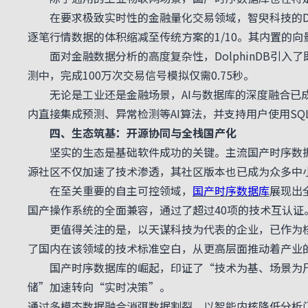
在要求极致实时性的金融量化交易领域，智臾科技的Dol
逐笔行情数据的体积缩减至传统方案的1/10。其内置的
面对金融数据分析的高度复杂性，DolphinDB引入了
测中，完成100万次交易信号模拟仅需0.75秒。
无论是工业还是金融场景，AI与数据库的深度融合已成
内直接集成预测、异常检测等AI算法，并支持用户使用S
四、生态筑基：开源协同与全栈国产化
坚实的生态是基础软件成功的关键。主流国产时序数据
源社区不仅加速了技术渗透，其社区版本也已成为众多中
在至关重要的自主可控领域，
国产时序数据库
展现出
国产操作系统的全面兼容，通过了超过40项的技术互认证
更值得关注的是，以天谋科技为代表的企业，已作为核
了国内在该领域的技术标准空白，从更高层面推动着产业
国产时序数据库的崛起，印证了“技术为基、场景为尺、
储”加速转向“实时决策”。
通过多模态数据融合消弭数据割裂，以智能内核降低分析