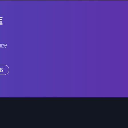
库
友好
B