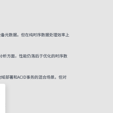
设备元数据。但在纯时序数据处理效率上
分析方面，性能仍落后于优化的时序数
地域部署
和
ACID事务
的混合场景。但对
据库