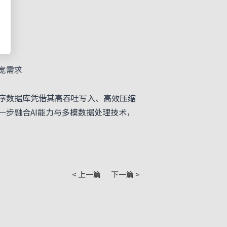
宽需求
序数据库凭借其高吞吐写入、高效压缩
步融合AI能力与多模数据处理技术，
< 上一篇
下一篇 >