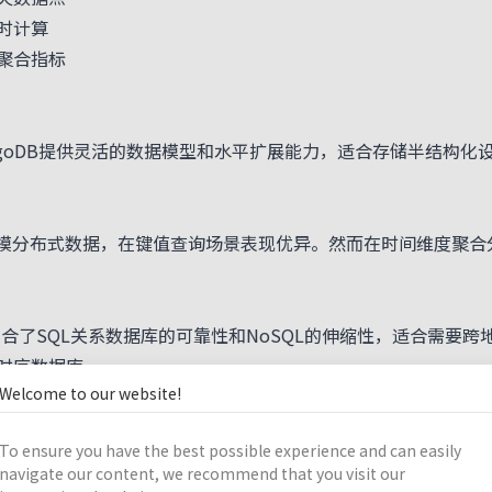
时计算
聚合指标
goDB提供
灵活的数据模型
和
水平扩展能力
，适合存储半结构化
模分布式数据
，在键值查询场景表现优异。然而在时间维度聚合
B结合了SQL关系数据库的可靠性和NoSQL的伸缩性，适合需要
跨
时序数据库。
Welcome to our website!
To ensure you have the best possible experience and can easily
首选时序数据库；混合数据场景可组合使用时序数据库+关系数
navigate our content, we recommend that you visit our
，确保满足设备爆发增长需求