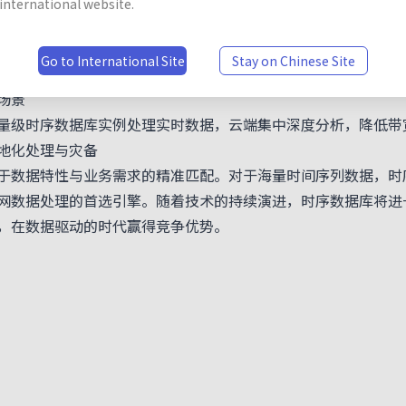
international website.
与冷热分层能力
、流处理引擎、可视化工具的集成能力
Go to International Site
Stay on Chinese Site
场景
量级时序数据库实例处理实时数据，云端集中深度分析，降低带
地化处理与灾备
于
数据特性与业务需求的精准匹配
。对于海量时间序列数据，时
网数据处理的首选引擎。随着技术的持续演进，时序数据库将进一
，在数据驱动的时代赢得竞争优势。