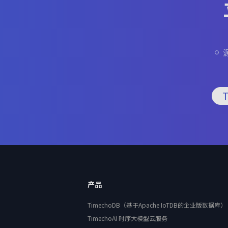
产品
TimechoDB（基于Apache IoTDB的企业版数据库）
TimechoAI 时序大模型云服务