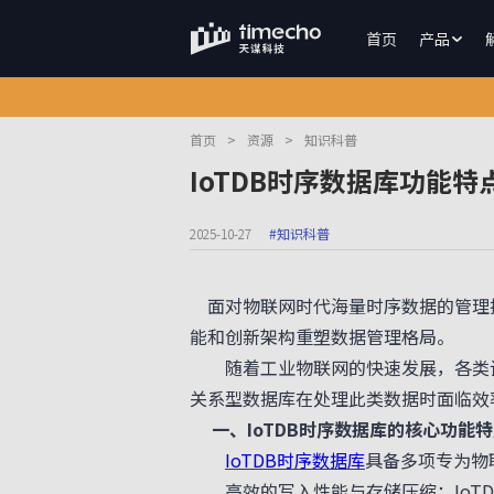
首页
产品
首页
>
资源
>
知识科普
IoTDB时序数据库功能
2025-10-27
#知识科普
面对物联网时代海量时序数据的管理挑
能和创新架构重塑数据管理格局。
随着工业物联网的快速发展，各类设
关系型数据库在处理此类数据时面临效
一、IoTDB时序数据库的核心功能
IoTDB时序数据库
具备多项专为物
高效的写入性能与存储压缩：IoTD