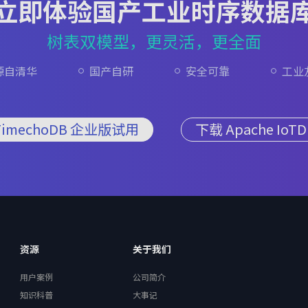
立即体验国产工业时序数据
树表双模型，更灵活，更全面
源自清华
国产自研
安全可靠
工业
TimechoDB 企业版试用
下载 Apache IoTD
资源
关于我们
用户案例
公司简介
知识科普
大事记