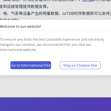
度和运维管理提供数据支撑。
、气表等设备产生的用量数据，IoTDB时序数据库可以支持
和成本控制。
Welcome to our website!
时序数据库可用于城市基础设施（如桥梁、隧道、管网）的传感
平。
To ensure you have the best possible experience and can easily
场景量身打造的系统架构、高超的性能表现、高效的存储压缩以
navigate our content, we recommend that you visit our
具。随着物联网技术的不断深化应用，IoTDB时序数据库还将
international website.
Go to International Site
Stay on Chinese Site