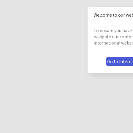
Welcome to our web
To ensure you have 
navigate our conten
international websi
Go to Interna