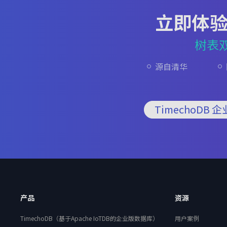
立即体
树表
源自清华
TimechoDB 
产品
资源
TimechoDB（基于Apache IoTDB的企业版数据库）
用户案例