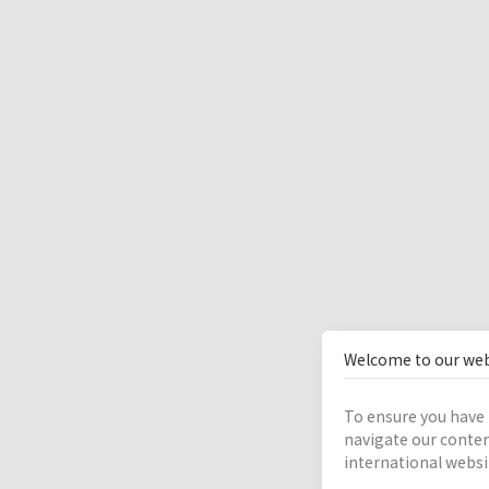
Welcome to our web
To ensure you have 
navigate our conten
international websi