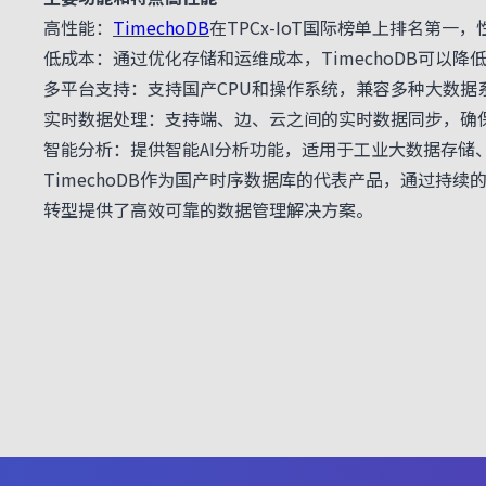
高性能：
TimechoDB
在TPCx-IoT国际榜单上排名第一
‌低成本‌：通过优化存储和运维成本，TimechoDB可以
‌多平台支持‌：支持国产CPU和操作系统，兼容多种大数
‌实时数据处理‌：支持端、边、云之间的实时数据同步，确
‌智能分析‌：提供智能AI分析功能，适用于工业大数据存储
TimechoDB作为国产时序数据库的代表产品，通过
转型提供了高效可靠的数据管理解决方案。