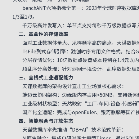
benchANT六项指标全第一：2023年全球时序数据库测
1/3至1/9。
千万级高并发写入：单节点支持每秒千万级数据点写入
二、革命性的存储效率
面对工业数据体量大、采样频率高的痛点，天谋数据库
TsFile列式存储引擎：独创时序专用文件格式，结合Go
分层存储优化：10亿数据点硬盘成本控制在1.4元以
顺乱序分离处理：针对弱网环境设计，乱序数据处理效率
三、全栈式工业适配能力
天谋数据库的架构设计直击工业场景核心需求：
端边云协同架构：边缘版内存占用<50MB，支持断网缓存
工业级树状模型：
天然映射“工厂-车间-设备-传感
国产化全适配：完成与openEuler、银河麒麟等国产
四、智能融合与开放生态
天谋数据库率先推动“DB+AI”技术范式革新：
AI原生融合：集成自研时序大模型Timer，通过SQL