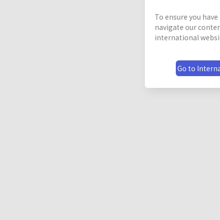
To ensure you have 
navigate our conten
international websi
Go to Interna