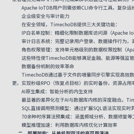
Apache IoTDB用户则需依赖CLI命令行工具，复
企业级安全与审计能力
在安全领域，TimechoDB提供三大关键功能：
IP白名单控制：精细化限制数据库访问源（Apache Io
审计日志系统：完整记录用户登录、数据操作行为，
角色权限管理：支持单元格级别的数据权限控制（Apach
这些特性使TimechoDB能够满足金融、能源等强监管行
数据备份机制的效率革命
TimechoDB通过基于文件的增量同步引擎实现高效数
更，实现秒级RPO（恢复点目标）的实时备份，资源占用
AI原生集成：智能分析的内生支持
最显著的差异化在于AI与数据库内核的深度融合。Timec
SQL直接调用预测模型：通过扩展SQL语法实现实时
70余种时序算法预集成：涵盖频域分析、数据修复等
模型推理加速：利用数据库内核优化计算效率
二、部署架构：从单机到双活的高可用演进