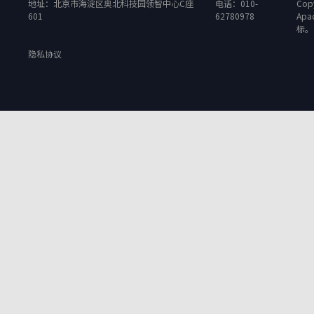
地址：北京市海淀区奥北科技园领智中心C座
电话：010-
Copy
601
62780978
Apa
标。
隐私协议