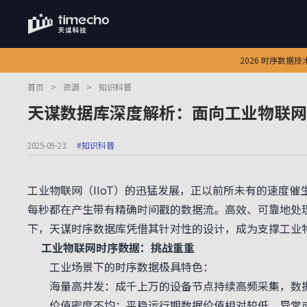
2026 时序数据
首页
>
资源
>
知识科普
天谋数据库深度解析：面向工业物联网
2025-09-23
#知识科普
工业物联网（IIoT）的迅猛发展，正以前所未有的速度
每秒都在产生带有精确时间戳的数据流。高效、可靠地处
下，天谋时序数据库凭借其针对性的设计，成为支撑工业
工业物联网时序数据：挑战重重
工业场景下的时序数据极具特色：
海量高并发：成千上万的设备节点持续高频采集，数
价值密度不均：平稳运行期数据价值相对较低，异常或