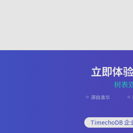
立即体
树表
源自清华
TimechoDB 