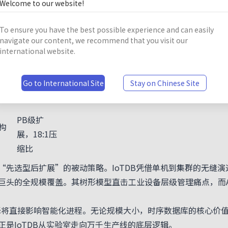
Welcome to our website!
存
压缩比
>10:1
To ensure you have the best possible experience and can easily
navigate our content, we recommend that you visit our
international website.
写入>50万
群
点/秒，
型
P99查询
Go to International Site
Stay on Chinese Site
<500ms
PB级扩
构
展，18:1压
缩比
先选型后扩展”的被动策略。IoTDB凭借单机到集群的无缝演进
头的全规模覆盖。其树形模型直击工业设备层级管理痛点，而Apa
选择将直接影响智能化进程。无论规模大小，时序数据库的核心价
是IoTDB从实验室走向万千生产线的底层逻辑。