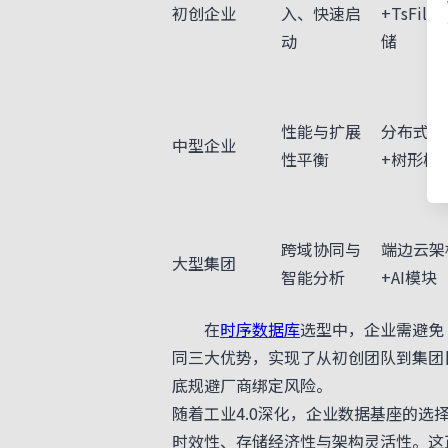
初创企业
入、快速启
+TsFile
动
储
性能与扩展
分布式集
中型企业
性平衡
+树形模
跨域协同与
端边云架
大型集团
智能分析
+AI模块
在
时序数据库
选型中，企业需避免“
同三大优势，实现了从初创团队到集团巨
底规避厂商绑定风险。
随着工业4.0深化，企业数据基座的
时效性、存储经济性与架构灵活性。这正