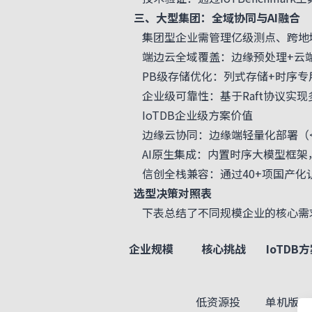
三、大型集团：全域协同与AI融合
集团型企业需管理亿级测点、跨地域
端边云全域覆盖：边缘预处理+云端
PB级存储优化：列式存储+时序专用算法（
企业级可靠性：基于Raft协议实现多
IoTDB企业级方案价值
边缘云协同：边缘端轻量化部署（<5
AI原生集成：内置时序大模型框架，
信创全栈兼容：通过40+项国产化认证
选型决策对照表
下表总结了不同规模企业的核心需求与
企业规模
核心挑战
IoTDB
低资源投
单机版