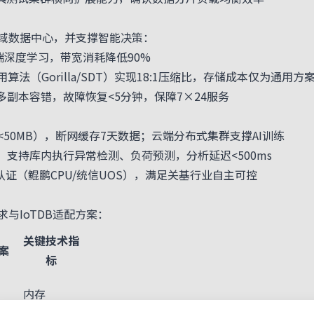
数据中心，并支撑智能决策：
深度学习，带宽消耗降低90%
Gorilla/SDT）实现18:1压缩比，存储成本仅为通用方案的
副本容错，故障恢复<5分钟，保障7×24服务
0MB），断网缓存7天数据；云端分布式集群支撑AI训练
支持库内执行异常检测、负荷预测，分析延迟<500ms
（鲲鹏CPU/统信UOS），满足关基行业自主可控
IoTDB适配方案：
关键技术指
方案
标
内存
<64MB，