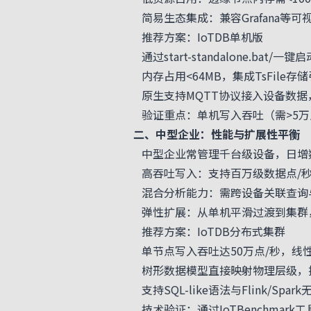
简易生态集成：兼容Grafana等可
推荐方案：IoTDB单机版
通过
start-standalone.bat/一键
内存占用<64MB，集成TsFile存
原生支持MQTT协议接入设备数据
验证重点：单机写入吞吐（需>5万点
二、中型企业：性能与扩展性平衡
中型企业常管理千台级设备，日增数
高吞吐写入：支持百万级数据点/秒
混合分析能力：需跨设备关联查询与
弹性扩展：从单机平滑过渡到集群
推荐方案：IoTDB分布式集群
单节点写入吞吐达50万点/秒，线性
树形数据模型直接映射物理层级，提
支持SQL-like语法与Flink/Sp
技术验证：通过IoTBenchmar