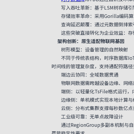
写入吞吐革新：基于LSM树存储引擎
存储效率革命：采用Gorilla编码
查询延迟颠覆：通过元数据倒排索引与
这些突破直接转化为企业效益：存储成
架构创新：原生适配物联网基因
树形模型：设备管理的自然映射
不同于传统表结构，时序数据库IoT
时间线的管理复杂度，支持通配符路径
端边云协同：全域数据贯通
物联网数据需跨越设备边缘、网络边缘
端侧：以轻量化TsFile格式运行，
边缘侧：单机模式实现本地计算与缓
云侧：分布式集群支撑每秒数亿点读
工业级可靠：无单点故障设计
通过RegionGroup多副本机制与
严苛稳定性要求。