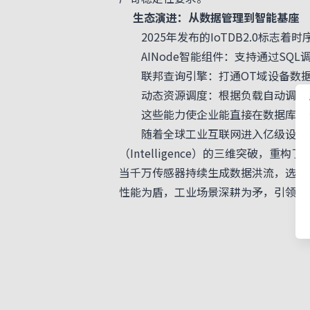
生态演进：从数据管理到智能基座
2025年发布的IoTDB2.0标志着
AINode智能组件：支持通过SQL
联邦查询引擎：打通OT域设备数据与
动态资源调度：根据负载自动调整计
这些能力使企业能直接在数据库层完
随着全球工业互联网进入亿级设备互联时代，
（Intelligence）的三维突破，重
当千万传感器持续生成数据洪流，选择
性能为盾，工业场景深耕为矛，引领全