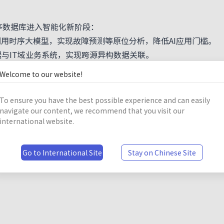
时序数据库进入智能化新阶段：
调用时序大模型，实现故障预测等原位分析，降低AI应用门槛。
IT域业务系统，实现跨源异构数据关联。
算与存储分配，提升资源利用率。
Welcome to our website!
成从实时监控到预测决策的闭环，避免海量数据迁移带来的效
时序数据库IoTDB通过性能（Performance）、架构（Arc
To ensure you have the best possible experience and can easily
构了物联网数据基座的价值公式。
navigate our content, we recommend that you visit our
international website.
真正理解设备语言与工业基因的数据库，已成为企业智能化转型的
球物联网数据管理的范式变革。
Go to International Site
Stay on Chinese Site