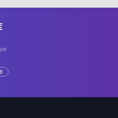
库
友好
B