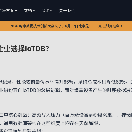
解决方案
文档
资源
关于我们
2026 时序数据技术创新大会来了，8月22日北京见！
点击即刻报名
业选择IoTDB？
刷新世界纪录，性能较前最优水平提升86%，系统总成本则降低68
业纷纷转向IoTDB的深层逻辑。面对海量设备产生的时序数据
重核心挑战：高频写入压力（百万级设备毫秒级采集）、存储成
。通用数据库架构在这些维度上均存在天然局限。
体系实现性能代际跨越：