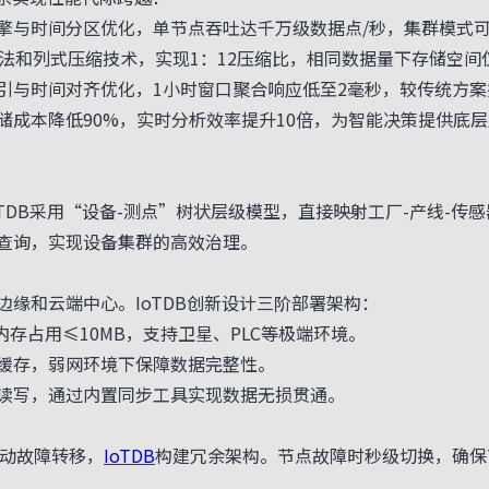
与时间分区优化，单节点吞吐达千万级数据点/秒，集群模式
算法和列式压缩技术，实现1：12压缩比，相同数据量下存储空间仅
时间对齐优化，1小时窗口聚合响应低至2毫秒，较传统方案提
本降低90%，实时分析效率提升10倍，为智能决策提供底层
DB采用“设备-测点”树状层级模型，直接映射工厂-产线-传
查询，实现设备集群的高效治理。
和云端中心。IoTDB创新设计三阶部署架构：
内存占用≤10MB，支持卫星、PLC等极端环境。
存，弱网环境下保障数据完整性。
写，通过内置同步工具实现数据无损贯通。
自动故障转移，
IoTDB
构建冗余架构。节点故障时秒级切换，确保