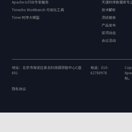
Apache IoTDB专家服务
天谋时序数据库专
Timecho Workbench 可视化工具
技术解析
Timer 时序大模型
测试报告
产品发布
奖项动态
会议活动
地址：北京市海淀区奥北科技园领智中心C座
电话：010-
Copy
601
62780978
Apa
标。
隐私协议