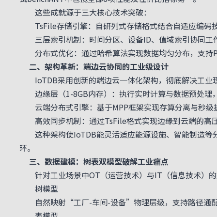
这些成就源于三大核心技术突破：
TsFile存储引擎：自研列式存储格式结合自适应编码技
三层索引机制：时间分区、设备ID、值域索引协同工作
分布式优化：通过哈希算法实现数据均匀分布，支持P
二、架构革新：端边云协同的工业级设计
IoTDB采用创新的端边云一体化架构，彻底解决工业
边缘层（1-8GB内存）：执行实时计算与数据预处理，弱
云端分布式引擎：基于MPP框架实现存算分离与秒级
高效同步机制：通过TsFile格式实现边缘到云端的高
这种架构使IoTDB能灵活适应能源设施、智能制造等
环。
三、数据建模：树表双模型破解工业痛点
针对工业场景中OT（运营技术）与IT（信息技术）的数据
树模型
自然映射“工厂-车间-设备”物理层级，支持路径通
表模型