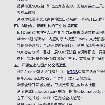
提供标准SQL接口和动态宽表能力，无缝对接BI工具
零成本转换
通过虚拟视图实现两种模型自动映射，消除ETL流程开
四、AI融合：智能时代的工业数据底座
IoTDB前瞻性地将人工智能能力深度集成到数据库内
AINode智能架构：内置时序大模型Timer，支持设
数据预处理层：自动完成时间对齐、缺失值填补等质量
SQL智能分析：通过扩展SQL语法直接调用预测、异常检
这种“高质量数据+领域微调”方案，有效解决了通用A
五、开源生态与国产化全栈适配
作为Apache基金会顶级项目，
IoTDB
构建了活跃的全
采用Apache2.0协议，全功能开放无法律风险
凝聚全球开发者力量，形成持续演进的技术社区
深度集成Hadoop/Spark生态，提供KubernetesOpe
在国产化领域，IoTDB已完成全栈适配：
通过openEuler操作系统兼容认证