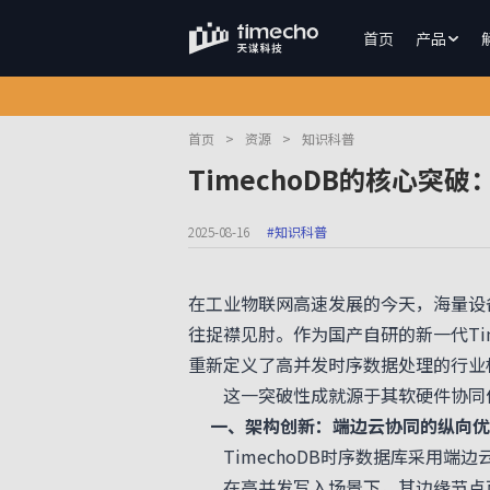
首页
产品
首页
>
资源
>
知识科普
TimechoDB的核心
2025-08-16
#知识科普
在工业物联网高速发展的今天，海量设
往捉襟见肘。作为国产自研的新一代Tim
重新定义了高并发时序数据处理的行业
这一突破性成就源于其软硬件协同优
一、架构创新：端边云协同的纵向优
TimechoDB时序数据库采用端
在高并发写入场景下，其边缘节点可