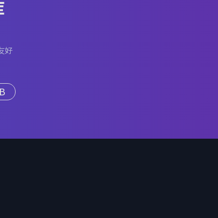
库
友好
B