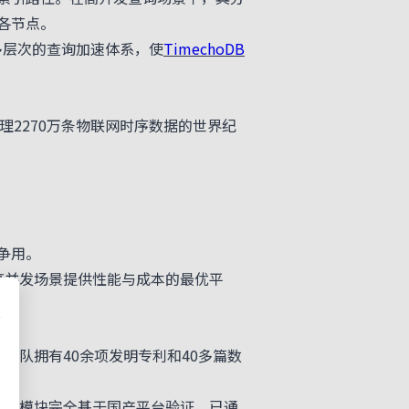
各节点。
多层次的查询加速体系，使
TimechoDB
处理2270万条物联网时序数据的世界纪
争用。
高并发场景提供性能与成本的最优平
团队拥有40余项发明专利和40多篇数
处理模块完全基于国产平台验证，已通