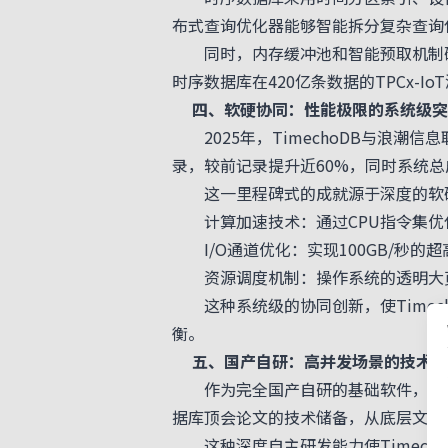
布式查询优化器能够智能拆分复杂查询
同时，内存缓冲池和智能预取机制确保
时序数据库在420亿条数据的TPCx-
四、软硬协同：性能极限的系统级突
2025年，TimechoDB与浪潮信
录，较前记录提升近60%，同时系统总
这一里程碑式的成就源于深度的软
计算加速技术：通过CPU指令集优化
I/O通道优化：实现100GB/秒的
资源调度机制：操作系统的透明大页
这种系统级的协同创新，使Timec
衡。
五、国产自研：高并发场景的技术底
作为完全国产自研的基础软件，
Ti
据库顶会论文的技术储备，从底层文件
这种深度自主研发能力使Timech