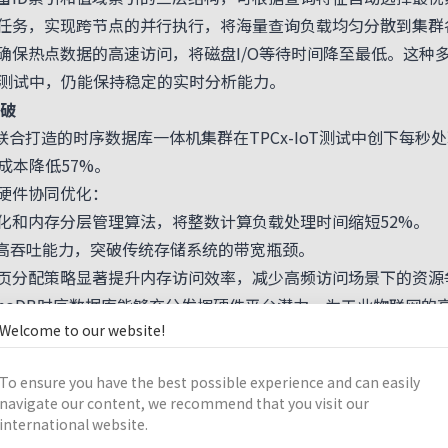
任务，实现跨节点的并行执行，将海量查询负载均匀分散到集群
热点数据的高速访问，将磁盘I/O等待时间降至最低。这种
IoT测试中，仍能保持稳定的实时分析能力。
破
息联合打造的时序数据库一体机集群在TPCx-IoT测试中创下每秒
成本降低57%。
硬件协同优化：
和内存分层管理算法，将整数计算负载处理时间缩短52%。
超高吞吐能力，突破传统存储系统的带宽瓶颈。
分配策略显著提升内存访问效率，减少高频访问场景下的资源
hoDB时序数据库能够充分发挥硬件平台潜力，为工业物联网的
Welcome to our website!
气
To ensure you have the best possible experience and can easily
mechoDB
时序数据库的核心优势在于其完整的技术自主权。研发
navigate our content, we recommend that you visit our
格式到分布式架构均不依赖任何第三方系统。
international website.
oDB能够针对中国工业场景的特殊需求进行定制优化。其高并发