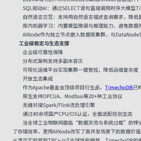
SQL驱动AI：通过SELECT语句直接调用时序大模型Ti
自然语言交互：支持用自然语言描述查询需求，降低
库内机器学习：内置模型微调与推理能力，避免数据外
AINode作为独立节点嵌入数据库集群，与DataNo
工业级稳定与生态支撑
企业级可靠性保障
分布式架构支持多副本容灾
可视化运维平台实现集群一键管控，降低运维复杂度
开放生态集成
作为Apache基金会顶级项目衍生品，
TimechoDB
已
原生支持OPCUA、Modbus等20+种工业协议
无缝对接Spark/Flink流处理引擎
通过40余项国产CPU/OS认证，全面适配信创生态
当全球工业物联网面临“数据洪流与系统过载”的悖论，Ti
了存储效率，更用AINode改写了高并发场景下的数据价
从清华实验室到TPCx-IoT全球性能榜首，Timech