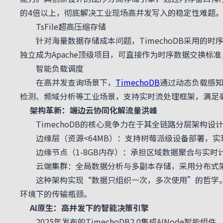
的4倍以上，彻底解决工业现场高并发写入的稳定性难题
TsFile超高压缩存储
针对海量数据存储成本问题，TimechoDB采用的时序
独立成为Apache顶级项目，可直接作为时序数据交换标
智能负载调度
在高并发查询场景下，
TimechoDB
通过动态负载感知
检测、频域分析等工业场景，支持实时流处理框架，满足
架构革新：端边云协同化解流量洪峰
TimechoDB的核心竞争力在于其全链路分层架构设
边缘层（资源<64MB）：支持树莓派级设备部署，实
边缘节点（1-8GB内存）：承担区域数据聚合与实时计算
云端集群：全局数据分析与多副本存储，采用分布式架
这种架构实现“数据只组织一次，多次使用”的哲学。边
环境下的传输瓶颈。
AI原生：高并发下的智能决策引擎
2025年发布的TimechoDB2.0集成AINode智能