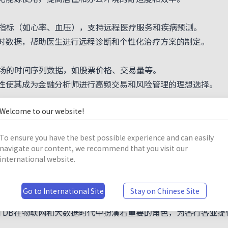
标（如心率、血压），支持远程医疗服务和疾病预测。
时数据，帮助医生进行远程诊断和个性化治疗方案的制定。
的时间序列数据，如股票价格、交易量等。
性使其成为金融分析师进行高频交易和风险管理的理想选择。
Welcome to our website!
验数据，支持科学研究和教学。
查询大量的实验数据，促进科学研究和教育的进展。
To ensure you have the best possible experience and can easily
navigate our content, we recommend that you visit our
性进行了优化，提供了高效的数据压缩和查询能力。
international website.
着数据量的增长而线性扩展。
据处理和分析对技术人员和非技术人员都较为友好。
Go to International Site
Stay on Chinese Site
IoTDB在处理大规模时序数据时成本更低，效率更高。
oTDB在物联网和大数据时代中扮演着重要的角色，为各行各业