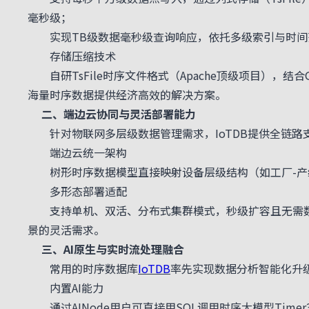
毫秒级；
实现
TB级数据毫秒级查询响应
，依托多级索引与时间
存储压缩技术
自研
TsFile时序文件格式
（Apache顶级项目），结合G
海量时序数据提供经济高效的解决方案。
二、端边云协同与灵活部署能力
针对物联网多层级数据管理需求，IoTDB提供全链路
端边云统一架构
树形时序数据模型直接映射设备层级结构（如工厂-产线
多形态部署适配
支持单机、双活、分布式集群模式，秒级扩容且无需数
景的灵活需求。
三、AI原生与实时流处理融合
常用的时序数据库
IoTDB
率先实现数据分析智能化升
内置AI能力
通过
AINode
用户可直接用
SQL调用时序大模型Timer3