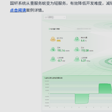
国轩系统从重服务蜕变为轻服务，有效降低开发难度，减
点击阅读
案例详情。