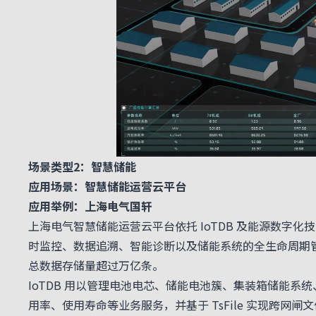
场景类型2：智慧储能
应用场景：智慧储能运营云平台
应用举例：上海电气国轩
上海电气智慧储能运营云平台依托 IoTDB 及能源数字
时监控、数据追溯、智能诊断以及储能系统的全生命周期管理
总数据存储量超过万亿条。
IoTDB 用以管理电池电芯、储能电池簇、集装箱储能系
用率、使用寿命等业务服务，并基于 TsFile 实现跨