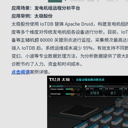
应用场景：发电机组远程分析平台
应用举例：太极股份
太极股份使用 IoTDB 替换 Apache Druid，
度等多个维度对传统发电机组各设备进行分析。目前，IoTD
备等主辅机超 80000 关键测点进行监控，采集频次最高
接入 IoTDB 后，系统运维成本减少 95%，有效支持
变幻、小波等专业数据处理方法，为分析数据提供了很大的
诊断节约了人力、资金和时间成本。
点击阅读
案例详情。