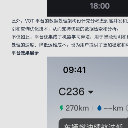
此外，VOT 平台的数据处理架构设计充分考虑到高并发和
引和查询优化技术，从而支持快速的数据检索和分析。
不仅如此，平台还集成了机器学习算法，用于智能预测和
处理的速度、降低运维成本，也为用户提供了更加稳定和
平台效果展示