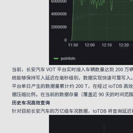
当前，长安汽车 VOT 平台实时接入车辆数量达到 200 万
统能够保持写入延迟在毫秒级别，数据实现快速可靠写入
平台单日产生的数据量累计约 200 T，在经过 IoTDB
据压缩比例。在当前的数据存量（覆盖近 90 天的时间范围
历史车况高效查询
针对目前长安汽车的万亿级车况数据，IoTDB 将查询延迟控