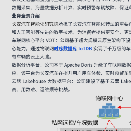
数据采集、海量数据分析计算、实时预警车辆故障、保证
业务全景介绍
长安汽车智能化研究院
承担了长安汽车智能化转型的重要
和人工智能等先进的数字技术，为消费者提供更安全、更
车联网核心平台 VOT：公司基于超大规模云原生架构下
心能力，通过物联网
时序数据库
IoTDB
实现了千万级的车
有车辆的云上大脑。
数据分析平台：公司基于 Apache Doris 升级了
应。该平台为长安汽车在提升用户用车体验、实时预警车
云器 Lakehouse 大数据平台：公司建设了基于云器 
高、用数难、运维烦等挑战。