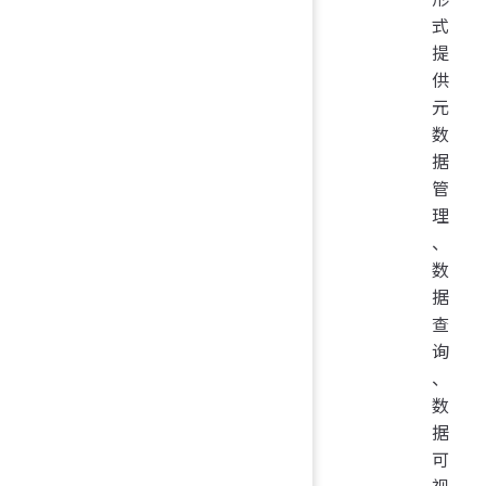
式
提
供
元
数
据
管
理
、
数
据
查
询
、
数
据
可
视