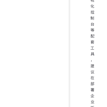
化
控
制
台
等
配
套
工
具
，
建
议
在
部
署
企
业