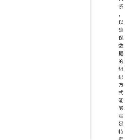
系
，
以
确
保
数
据
的
组
织
方
式
能
够
满
足
特
定