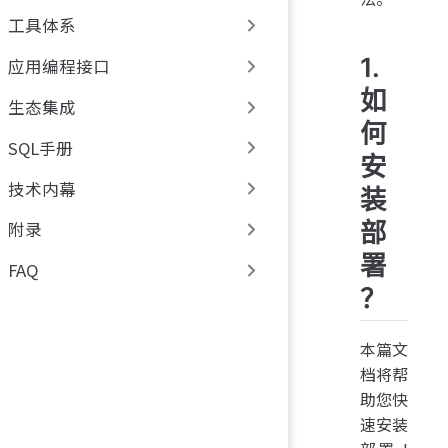
工具体系
1.
应用编程接口
如
生态集成
何
SQL手册
安
技术内幕
装
部
附录
署
FAQ
？
本篇文
档将帮
助您快
速安装