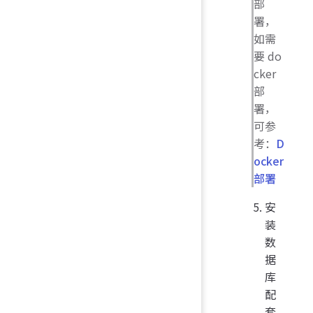
部
署，
如需
要 do
cker
部
署，
可参
考：
D
ocker
部署
安
装
数
据
库
配
套