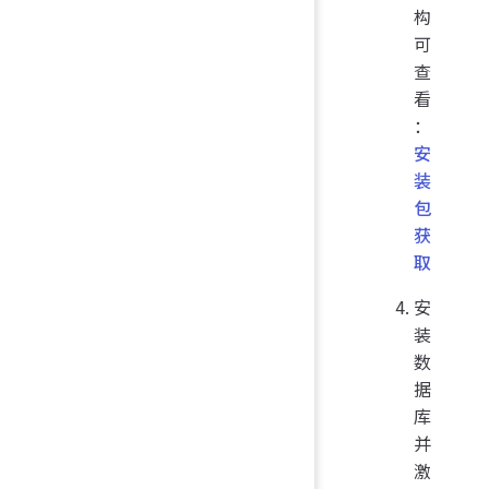
构
可
查
看
：
安
装
包
获
取
安
装
数
据
库
并
激