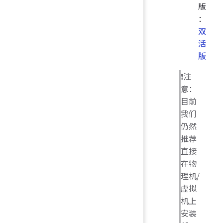
版
：
双
活
版
❗️注
意：
目前
我们
仍然
推荐
直接
在物
理机/
虚拟
机上
安装