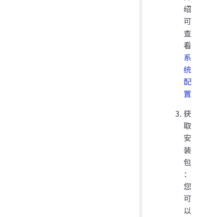
绍
可
查
看
系
统
配
置
获
取
安
装
包
：
您
可
以