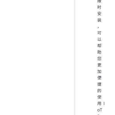
版
时
安
装
，
可
以
帮
助
您
更
加
便
捷
的
使
用 I
oT