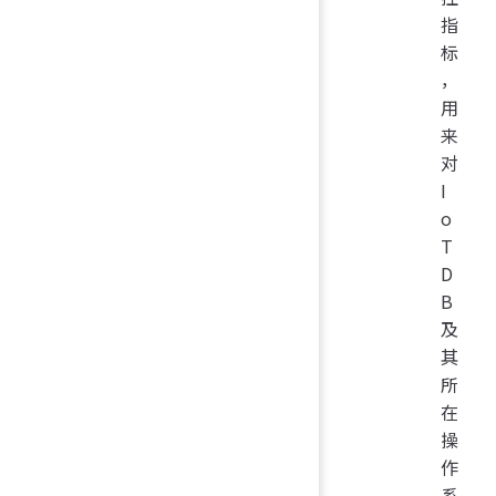
指
标
，
用
来
对
I
o
T
D
B
及
其
所
在
操
作
系