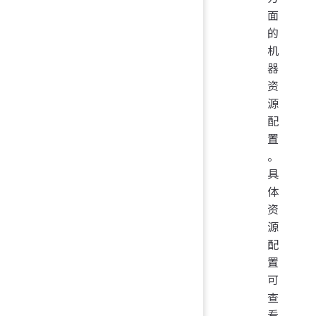
面
的
机
器
资
源
配
置
。
具
体
资
源
配
置
可
查
看