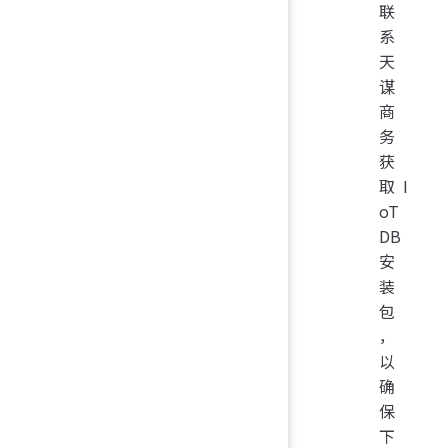
联
系
天
谋
商
务
获
取 I
oT
DB
安
装
包
，
以
确
保
下