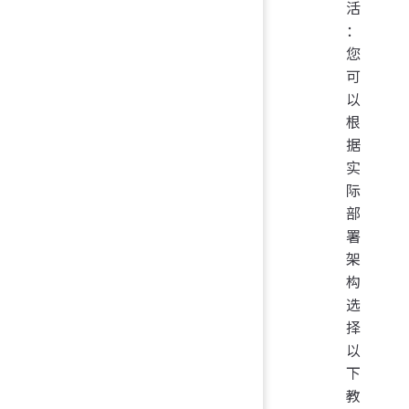
活
：
您
可
以
根
据
实
际
部
署
架
构
选
择
以
下
教