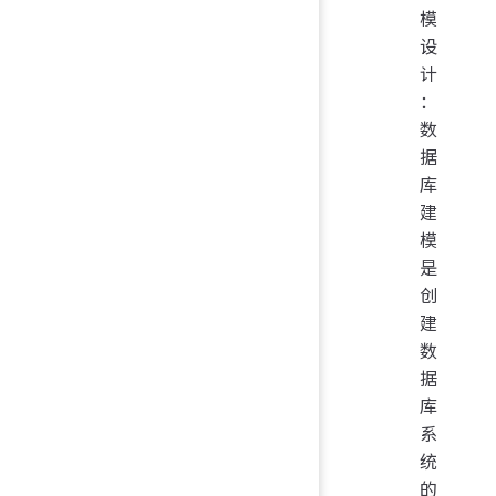
模
设
计
：
数
据
库
建
模
是
创
建
数
据
库
系
统
的