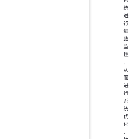
统
进
行
细
致
监
控
，
从
而
进
行
系
统
优
化
、