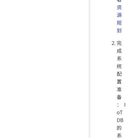
资
源
规
划
完
成
系
统
配
置
准
备
：I
oT
DB
的
系