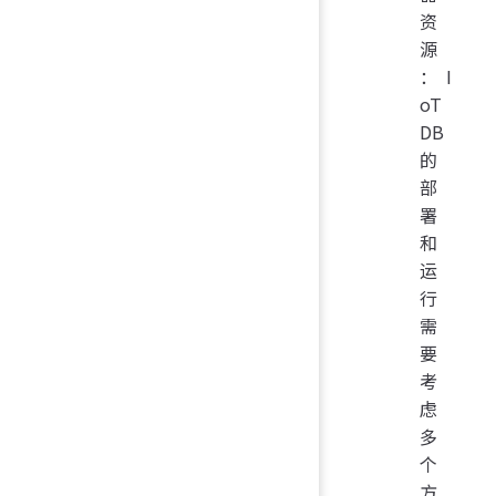
资
源
：I
oT
DB
的
部
署
和
运
行
需
要
考
虑
多
个
方