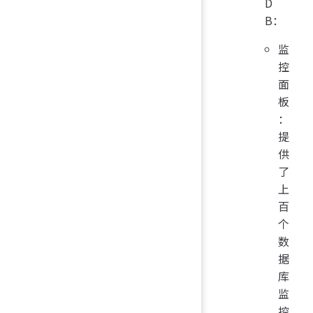
D
B：
监
控
面
板
：
提
供
了
上
百
个
数
据
库
监
控