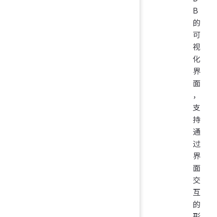
B
的
可
视
化
界
面
，
支
持
通
过
界
面
交
互
的
形