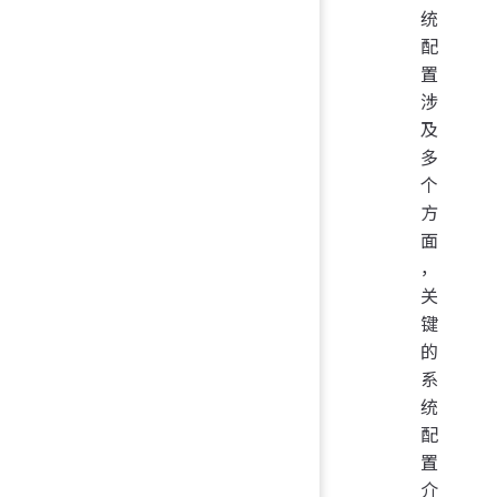
统
配
置
涉
及
多
个
方
面
，
关
键
的
系
统
配
置
介