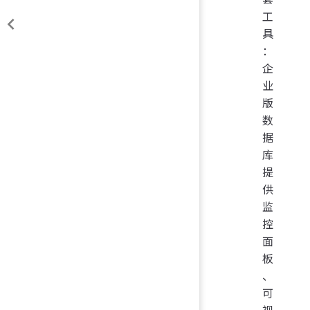
工
具
：
企
业
版
数
据
库
提
供
监
控
面
板
、
可
视