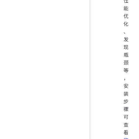
性
能
优
化
、
发
现
瓶
颈
等
，
安
装
步
骤
可
查
看