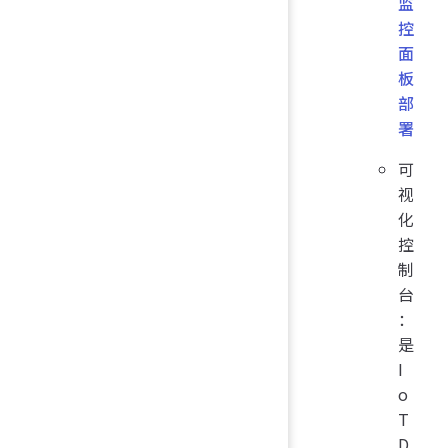
监
控
面
板
部
署
可
视
化
控
制
台
：
是
I
o
T
D