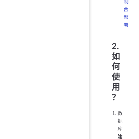
制
台
部
署
2.
如
何
使
用
？
数
据
库
建