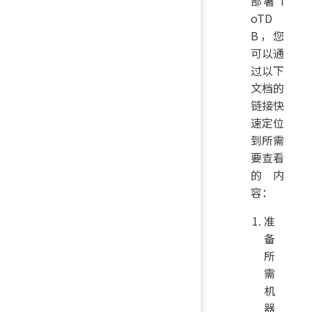
部署 I
oTD
B，您
可以通
过以下
文档的
链接快
速定位
到所需
要查看
的内
容：
准
备
所
需
机
器