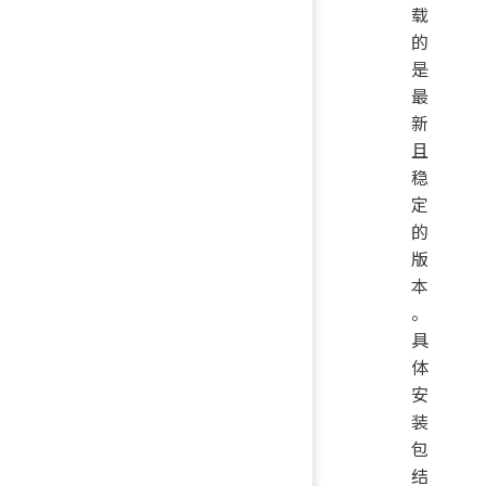
载
的
是
最
新
且
稳
定
的
版
本
。
具
体
安
装
包
结