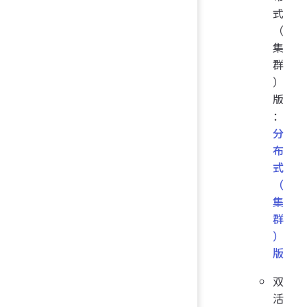
式
（
集
群
）
版
：
分
布
式
（
集
群
）
版
双
活