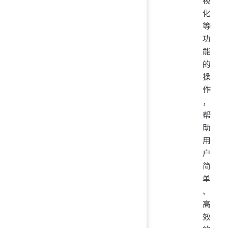
化
等
功
能
的
操
作
，
帮
助
用
户
简
单
、
高
效