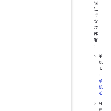
程
进
行
安
装
部
署
：
单
机
版
：
单
机
版
分
布