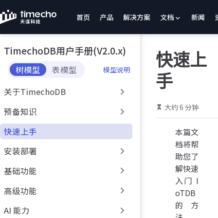
跳
首页
产品
解决方案
文档
新闻
至
主
要
TimechoDB用户手册(V2.0.x)
內
快速上
容
树模型
表模型
模型说明
手
关于TimechoDB
大约 6 分钟
预备知识
快速上手
本篇文
档将帮
安装部署
助您了
解快速
基础功能
入门 I
高级功能
oTDB
的方
AI 能力
法。