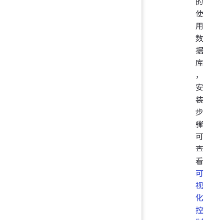
的
使
用
数
据
库
，
安
装
步
骤
可
查
看
可
视
化
控