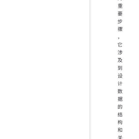
重
要
步
骤
，
它
涉
及
到
设
计
数
据
的
结
构
和
关