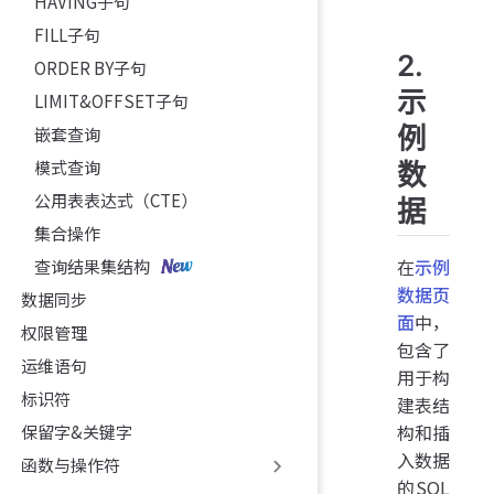
HAVING子句
FILL子句
2.
ORDER BY子句
示
LIMIT&OFFSET子句
例
嵌套查询
模式查询
数
公用表表达式（CTE）
据
集合操作
在
示例
查询结果集结构
数据页
数据同步
面
中，
权限管理
包含了
运维语句
用于构
标识符
建表结
构和插
保留字&关键字
入数据
函数与操作符
的SQL