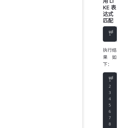
用 LI
KE 表
达式
匹配
SEL
执行结
果如
下：
+
--
|  
+
--
|
20
|
20
|
20
|
20
|
20