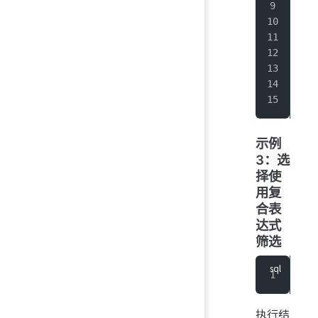
|
20
|
20
|
20
|
20
+
--
Tot
It 
示例
3：选
择使
用复
合表
达式
筛选
SEL
执行结