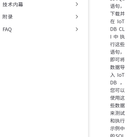
技术内幕
语句，
下载并
附录
在IoT
DB CL
FAQ
I中执
行这些
语句，
即可将
数据导
入IoT
DB，
您可以
使用这
些数据
来测试
和执行
示例中
的SQL