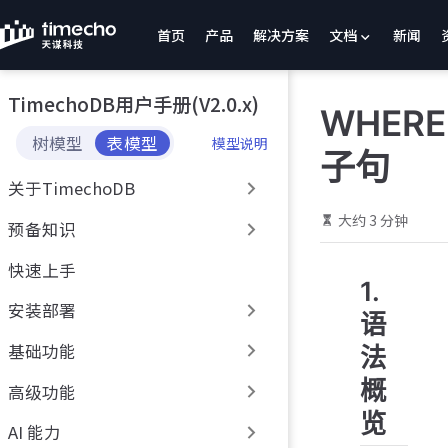
跳
首页
产品
解决方案
文档
新闻
至
主
要
TimechoDB用户手册(V2.0.x)
內
WHERE
容
树模型
表模型
模型说明
子句
关于TimechoDB
大约 3 分钟
预备知识
快速上手
1.
安装部署
语
基础功能
法
概
高级功能
览
AI 能力