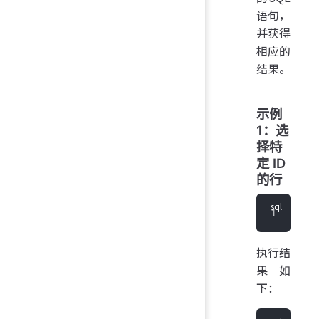
语句，
并获得
相应的
结果。
示例
1：选
择特
定 ID
的行
SEL
执行结
果如
下：