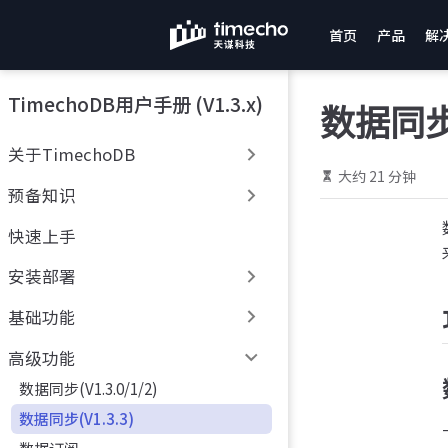
跳
首页
产品
解
至
主
要
TimechoDB用户手册 (V1.3.x)
內
数据同
容
关于TimechoDB
大约 21 分钟
预备知识
快速上手
安装部署
基础功能
高级功能
数据同步(V1.3.0/1/2)
数据同步(V1.3.3)