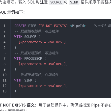
为选填项，输入 SQL 时注意
与
插件顺序不能替
SOURCE
SINK
SQL 示例如下：
CREATE
 PIPE 
[IF NOT EXISTS]
 <
PipeId
>
 -- PipeI
-- 数据抽取插件，可选插件
WITH
 SOURCE (
  [<parameter> = <value>,]
,
)
-- 数据处理插件，可选插件
WITH
 PROCESSOR (
  [<parameter> = <value>,]
,
)
-- 数据连接插件，必填插件
WITH
 SINK (
  [<parameter> = <value>,]
,
)
IF NOT EXISTS 语义
：用于创建操作中，确保当指定 Pipe 
Pipe 而导致报错。