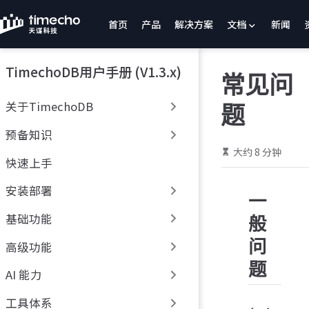
跳
首页
产品
解决方案
文档
新闻
至
主
要
TimechoDB用户手册 (V1.3.x)
內
常见问
容
关于TimechoDB
题
预备知识
大约 8 分钟
快速上手
安装部署
一
基础功能
般
问
高级功能
题
AI 能力
工具体系