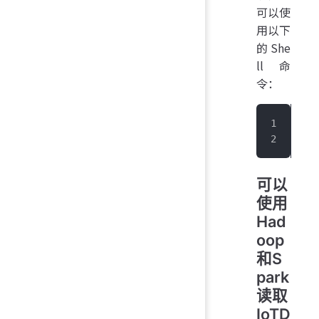
可以使
用以下
的 She
ll 命
令：
> g
>  
可以
使用
Had
oop
和S
park
读取
IoTD