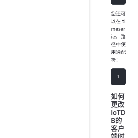
您还可
以在 ti
meser
ies 路
径中使
用通配
符：
IoT
如何
更改
IoTD
B的
客户
端时