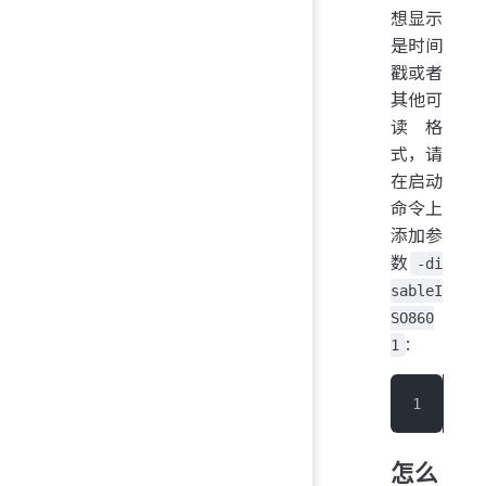
想显示
是时间
戳或者
其他可
读格
式，请
在启动
命令上
添加参
数
-di
sableI
SO860
:
1
> $
怎么