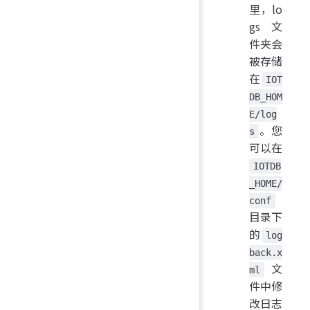
里，lo
gs 文
件夹会
被存储
在
IOT
DB_HOM
E/log
。您
s
可以在
IOTDB
_HOME/
conf
目录下
的
log
back.x
文
ml
件中修
改日志