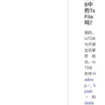
B中
的Ts
File
吗？
是的。
IoTDB
与开源
生态紧
密结
合。Io
TDB
支持
H
adoo
p
,
S
park
和
Grafa