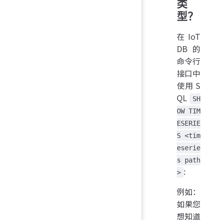
类
型？
在 IoT
DB 的
命令行
接口中
使用 S
QL
SH
OW TIM
ESERIE
S <tim
eserie
s path
:
>
例如：
如果您
想知道