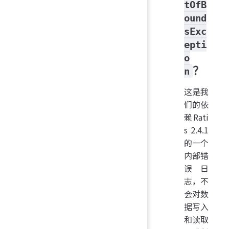
tOfB
ound
sExc
epti
o
？
n
这是我
们的依
赖Rati
s 2.4.1
的一个
内部错
误日
志，不
会对数
据写入
和读取