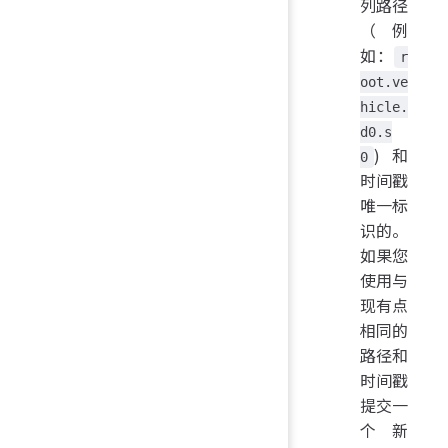
列路径
（例
如：
r
oot.ve
hicle.
d0.s
) 和
0
时间戳
唯一标
识的。
如果您
使用与
现有点
相同的
路径和
时间戳
提交一
个新