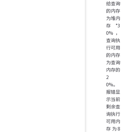
给查询
的内存
为堆内
存*3
0%，
查询执
行可用
的内存
为查询
内存的
2
0%。
报错显
示当前
剩余查
询执行
可用内
存为8