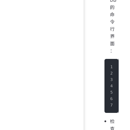
的
命
令
行
界
面
：
> .
 __
|_ 
  |
  |
 _|
|__
检
查