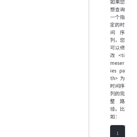
如果您
想查询
一个指
定的时
间序
列，您
可以修
改 <ti
meser
ies pa
th> 为
时间序
列的完
整路
径。比
如：
IoT