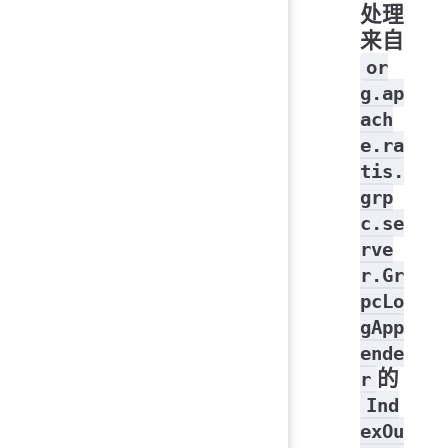
处理
来自
or
g.ap
ach
e.ra
tis.
grp
c.se
rve
r.Gr
pcLo
gApp
ende
的
r
Ind
exOu