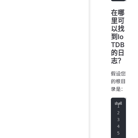
在哪
里可
以找
到Io
TDB
的日
志？
假设您
的根目
录是：
$
 p
/wo
$
 l
ser