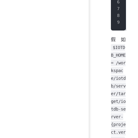
cli
pom
Rea
...
假如
$IOTD
B_HOME
= /wor
kspac
e/iotd
b/serv
er/tar
get/io
tdb-se
rver-
{proje
ct.ver