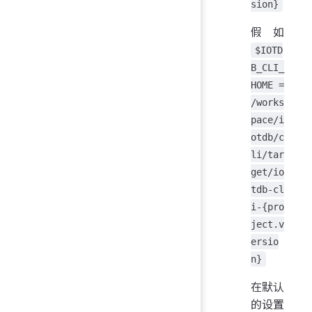
sion}
假如
$IOTD
B_CLI_
HOME =
/works
pace/i
otdb/c
li/tar
get/io
tdb-cl
i-{pro
ject.v
ersio
n}
在默认
的设置