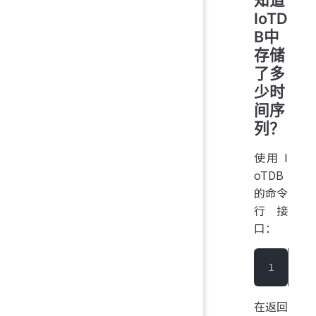
IoTD
B中
存储
了多
少时
间序
列？
使用 I
oTDB
的命令
行接
口：
IoT
在返回