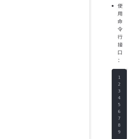
使
用
命
令
行
接
口
：
IoT
sho
+--
|ve
+--
|x.
+--
Tot
It 