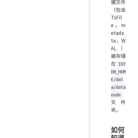
据文件
（包含
TsFil
e，m
etada
ta，W
AL）
被存储
在
IOT
DB_HOM
E/dat
a/data
node
文件
夹。
如何
知道