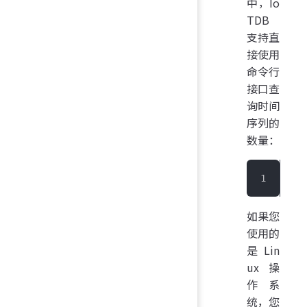
中，Io
TDB
支持直
接使用
命令行
接口查
询时间
序列的
数量：
IoT
如果您
使用的
是 Lin
ux 操
作系
统，您