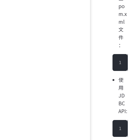
po
m.x
ml
文
件
：
<ve
使
用
JD
BC
API:
Str