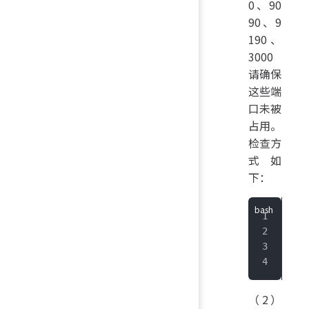
0、90
90、9
190、
3000
请确保
这些端
口未被
占用。
检查方
式如
下：
lso
lso
lso
#
（2）