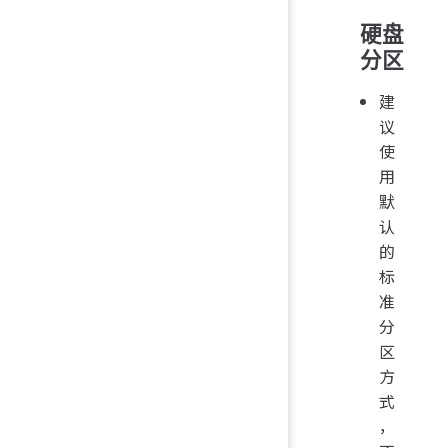
硬盘
分区
建
议
使
用
默
认
的
标
准
分
区
方
式
，