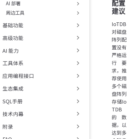
配置
AI 部署
建议
周边工具
IoTDB
基础功能
对磁盘
高级功能
阵列配
置没有
AI 能力
严格运
行要
工具体系
求，推
应用编程接口
荐使用
多个磁
生态集成
盘阵列
SQL手册
存储Io
TDB
技术内幕
的数
据，以
附录
达到多