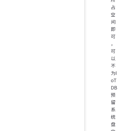
占
空
间
即
可
，
可
以
不
为I
oT
DB
预
留
系
统
盘