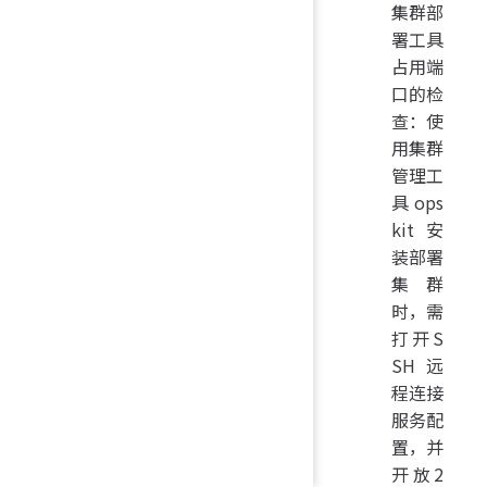
集群部
署工具
占用端
口的检
查：使
用集群
管理工
具ops
kit安
装部署
集群
时，需
打开S
SH远
程连接
服务配
置，并
开放2