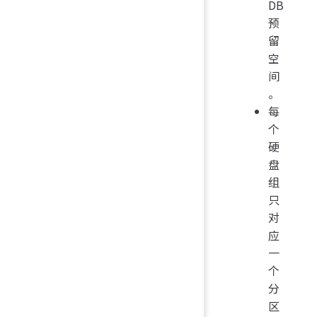
DB
预
留
空
间
。
每
个
硬
盘
组
只
对
应
一
个
分
区