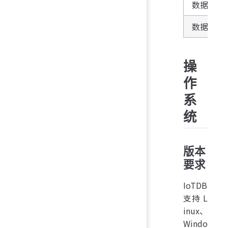
数据盘
数据盘
操
作
系
统
版本
要求
IoTDB
支持 L
inux、
Windo