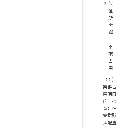
保
证
所
需
端
口
不
被
占
用
（1）
集群占
用端口
的检
查：在
集群默
认配置