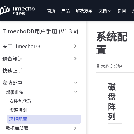
跳
首页
产品
解决方案
文档
新闻
至
主
要
TimechoDB用户手册 (V1.3.x)
內
系统配
容
关于TimechoDB
置
预备知识
大约 5 分钟
快速上手
安装部署
磁
部署准备
盘
安装包获取
阵
资源规划
列
环境配置
数据库部署