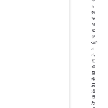
空
间
数
据
盘
建
议
做R
ai
d，
在
磁
盘
维
度
进
行
数