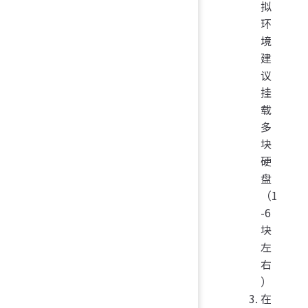
拟
环
境
建
议
挂
载
多
块
硬
盘
（1
-6
块
左
右
）
在