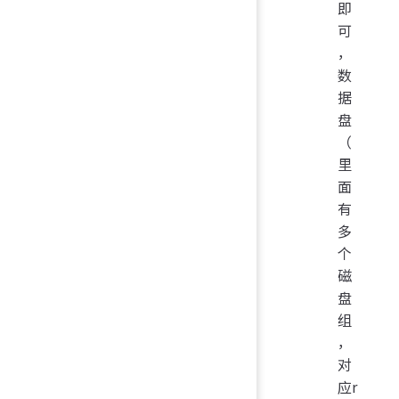
即
可
，
数
据
盘
（
里
面
有
多
个
磁
盘
组
，
对
应r