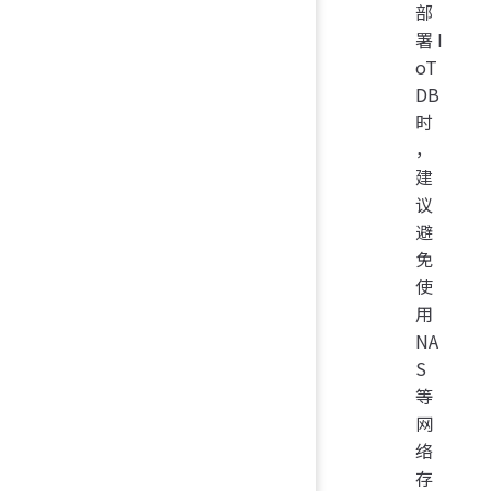
部
署 I
oT
DB
时
，
建
议
避
免
使
用
NA
S
等
网
络
存