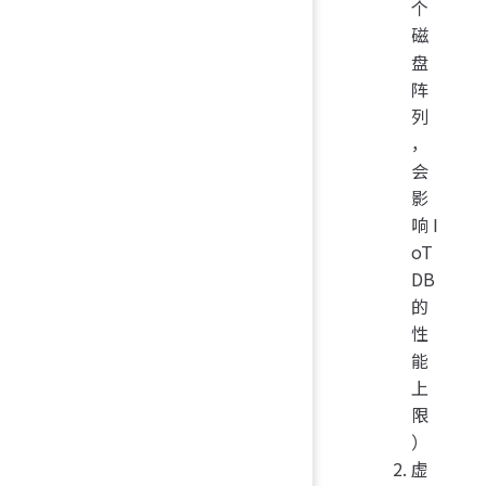
个
磁
盘
阵
列
，
会
影
响 I
oT
DB
的
性
能
上
限
）
虚