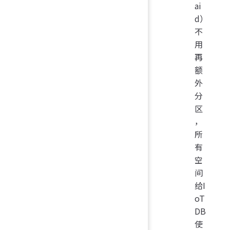
ai
d）
不
用
再
额
外
分
区
，
所
有
空
间
给I
oT
DB
使