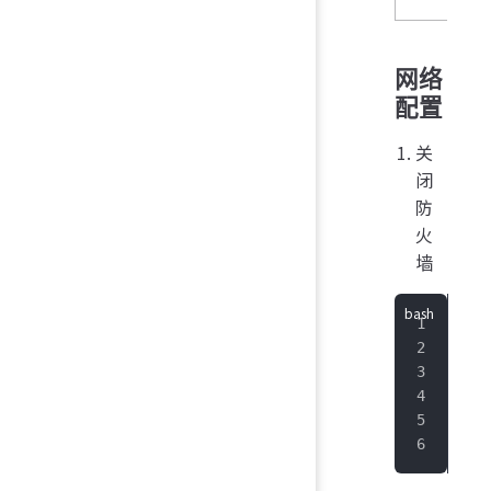
网络
配置
关
闭
防
火
墙
#
sys
#
sys
#
sys