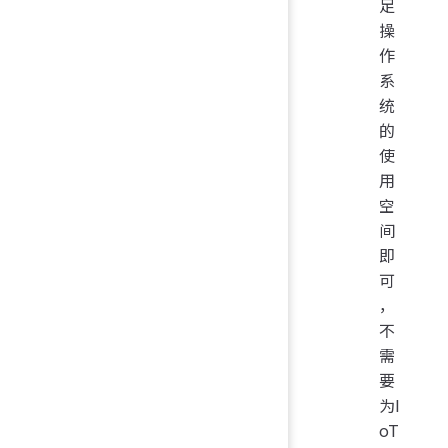
足
操
作
系
统
的
使
用
空
间
即
可
，
不
需
要
为I
oT