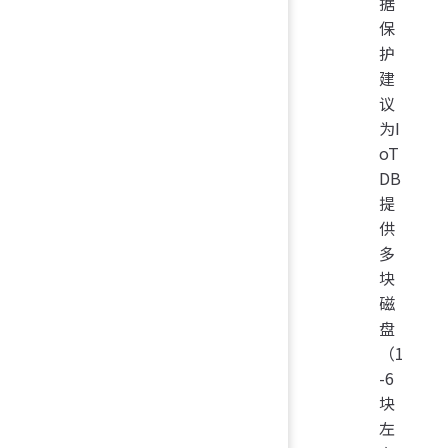
据
保
护
建
议
为I
oT
DB
提
供
多
块
磁
盘
（1
-6
块
左