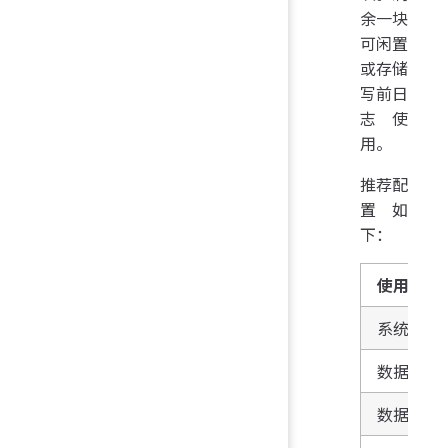
余一块
可闲置
或存储
写前日
志使
用。
推荐配
置如
下：
使用分类
系统盘
数据盘
数据盘