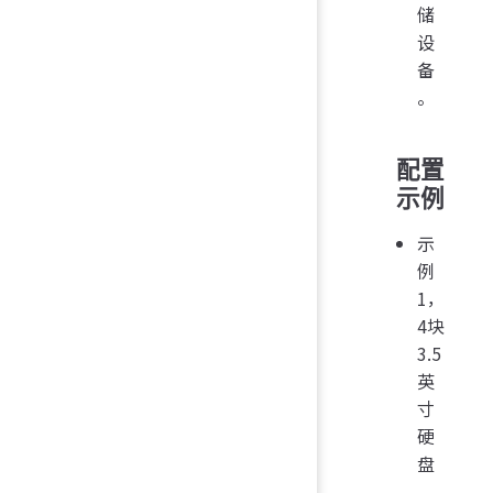
储
设
备
。
配置
示例
示
例
1，
4块
3.5
英
寸
硬
盘