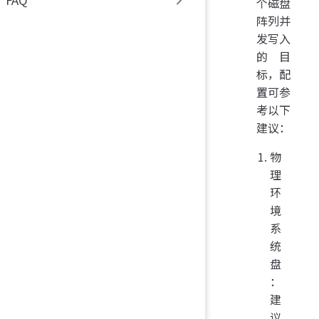
FAQ
个磁盘
阵列并
发写入
的目
标，配
置可参
考以下
建议：
物
理
环
境
系
统
盘
：
建
议