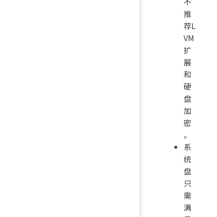
不
推
荐L
VM
扩
展
和
硬
盘
加
密
。
系
统
盘
只
需
满