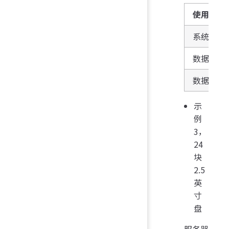
使用分类
系统盘
数据盘
数据盘
示
例
3，
24
块
2.5
英
寸
盘
服务器