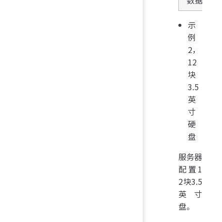
示
例
2，
12
块
3.5
英
寸
硬
盘
服务器
配置1
2块3.5
英寸
盘。