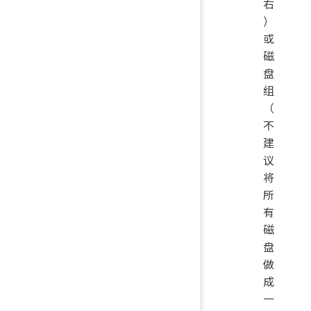
右
）
或
磁
盘
组
（
不
建
议
将
所
有
磁
盘
做
成
一