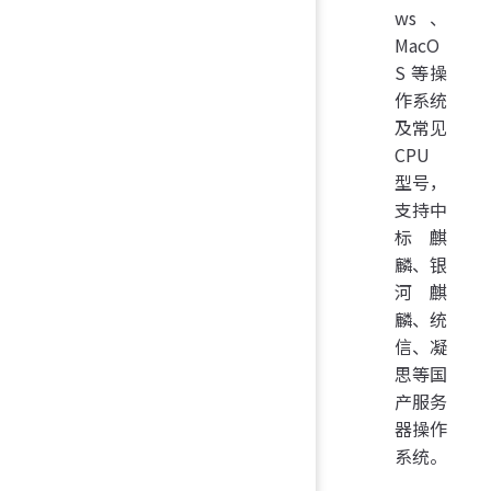
ws、
MacO
S 等操
作系统
及常见
CPU
型号，
支持中
标麒
麟、银
河麒
麟、统
信、凝
思等国
产服务
器操作
系统。