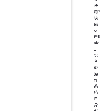
使
用2
块
磁
盘
做R
aid
1，
仅
考
虑
操
作
系
统
自
身
所