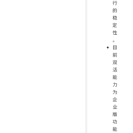
行
的
稳
定
性
。
目
前
双
活
能
力
为
企
业
版
功
能