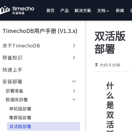
跳
首页
产品
解决方案
文档
新闻
至
主
要
TimechoDB用户手册 (V1.3.x)
內
双活版
容
关于TimechoDB
部署
预备知识
大约 4 分钟
快速上手
安装部署
什
部署准备
么
数据库部署
是
单机版部署
双
集群版部署
活
双活版部署