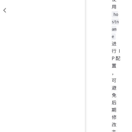
用
ho
stn
am
e
进
行I
P配
置
，
可
避
免
后
期
修
改
主