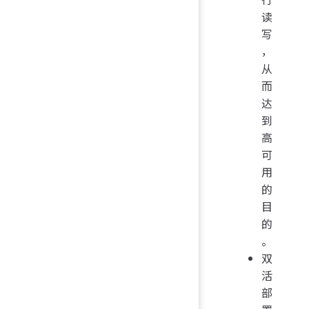
读
写
，
从
而
达
到
高
可
用
的
目
的
。
双
活
部