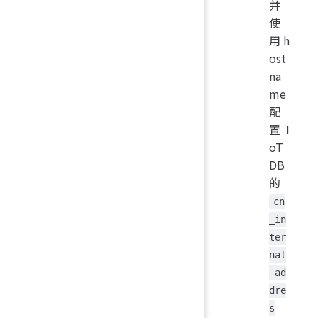
并
使
用h
ost
na
me
配
置I
oT
DB
的
cn
_in
ter
nal
_ad
dre
s