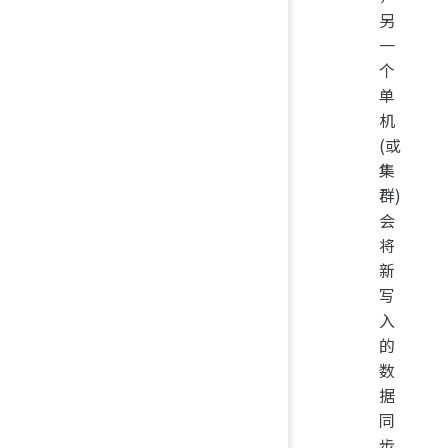
另
一
个
单
机
(或
集
群)
会
将
新
写
入
的
数
据
同
步