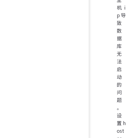
机i
p导
致
数
据
库
无
法
启
动
的
问
题
。
设
置h
ost