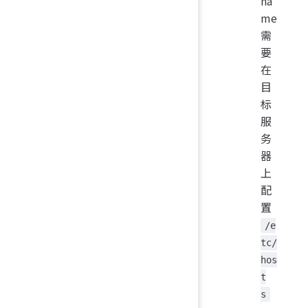
na
me
需
要
在
目
标
服
务
器
上
配
置
/e
tc/
hos
t
s