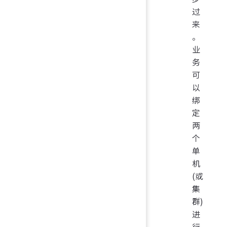
过
来
。
业
务
可
以
绑
定
两
个
单
机
(或
集
群)
进
行