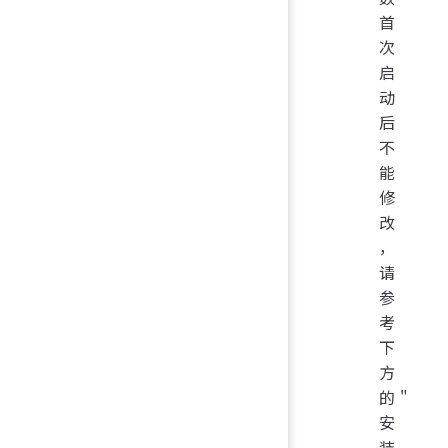
首
次
启
动
后
不
能
修
改
，
请
参
考
下
方
的"
安
装