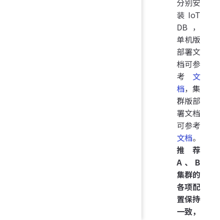
分别安
装 IoT
DB，
单机版
部署文
档可参
考
文
档
，集
群版部
署文档
可参考
文档
。
推荐
A、B
集群的
各项配
置保持
一致，