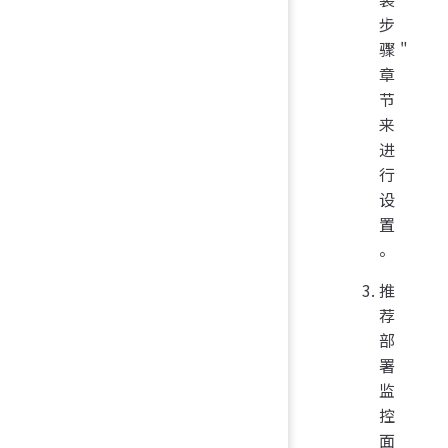
步
骤"
章
节
来
进
行
设
置
。
推
荐
部
署
监
控
面