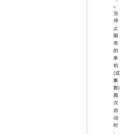
。
当
停
止
服
务
的
单
机
(或
集
群)
再
次
启
动
时
，