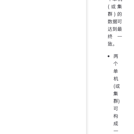
(或集
群)的
数据可
达到最
终一
致。
两
个
单
机
(或
集
群)
可
构
成
一