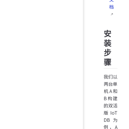
档
安
装
步
骤
我们以
两台单
机A和
B构建
的双活
版IoT
DB为
例，A