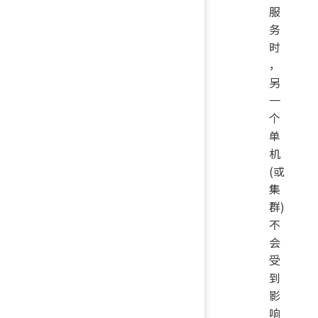
服
务
时
，
另
一
个
单
机
(或
集
群)
不
会
受
到
影
响