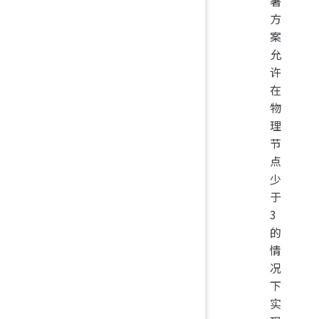
署
方
案
允
许
在
物
理
节
点
少
于
3
的
情
况
下
实