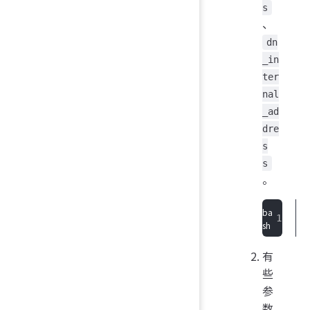
s
、
dn
_in
ter
nal
_ad
dre
s
s
。
有
些
参
数