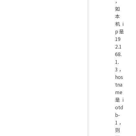
，
如
本
机i
p是
19
2.1
68.
1.
3，
hos
tna
me
是i
otd
b-
1，
则