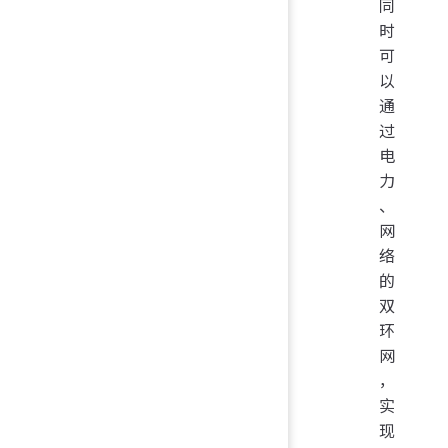
同
时
可
以
通
过
电
力
、
网
络
的
双
环
网
，
实
现