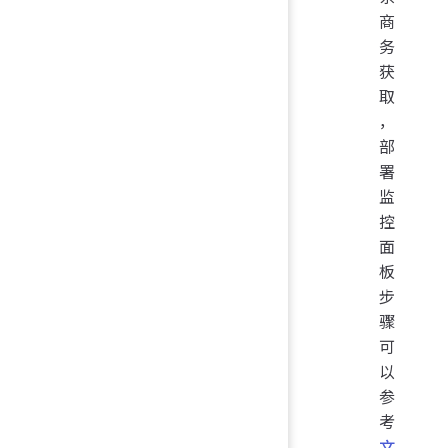
商
务
获
取
，
部
署
监
控
面
板
步
骤
可
以
参
考
文