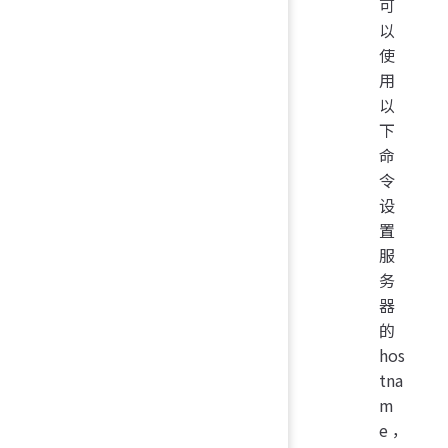
可
以
使
用
以
下
命
令
设
置
服
务
器
的
hos
tna
m
e，