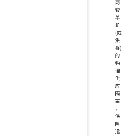
两
套
单
机
(或
集
群)
的
物
理
供
应
隔
离
，
保
障
运