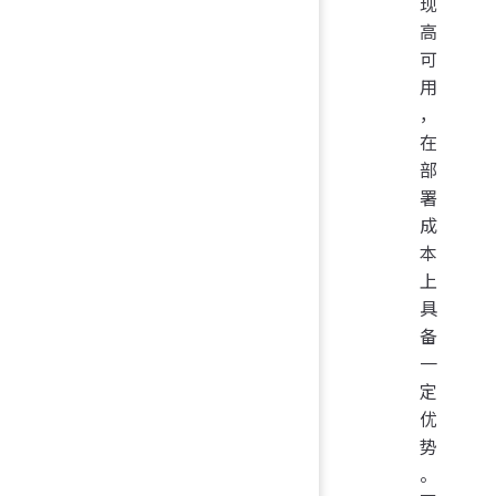
现
高
可
用
，
在
部
署
成
本
上
具
备
一
定
优
势
。