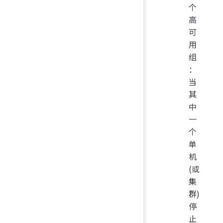
个
高
可
用
组
：
当
其
中
一
个
单
机
(或
集
群)
停
止