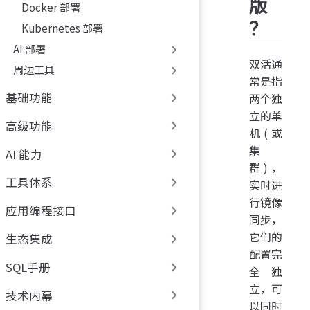
版
Docker 部署
？
Kubernetes 部署
AI 部署
双活通
周边工具
常是指
基础功能
两个独
立的单
高级功能
机(或
集
AI 能力
群)，
工具体系
实时进
行镜像
应用编程接口
同步，
它们的
生态集成
配置完
SQL手册
全独
立，可
技术内幕
以同时