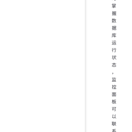
掌
握
数
据
库
运
行
状
态
，
监
控
面
板
可
以
联
系