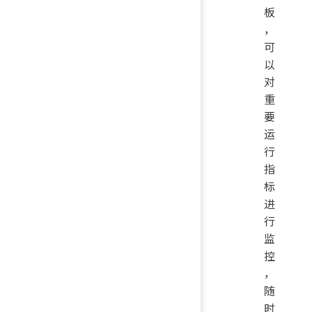
板
，
可
以
对
重
要
运
行
指
标
进
行
监
控
，
随
时