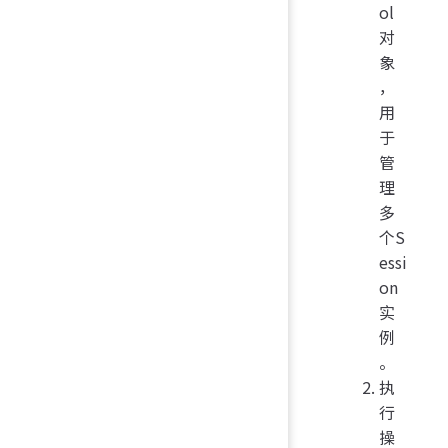
ol
对
象
，
用
于
管
理
多
个S
essi
on
实
例
。
执
行
操