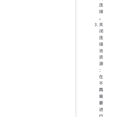
连
接
。
关
闭
连
接
池
资
源
：
在
不
再
需
要
进
行