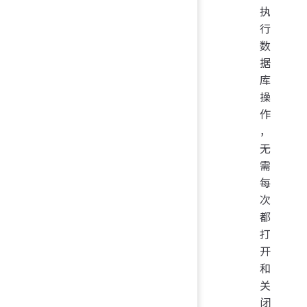
执
行
数
据
库
操
作
，
无
需
每
次
都
打
开
和
关
闭