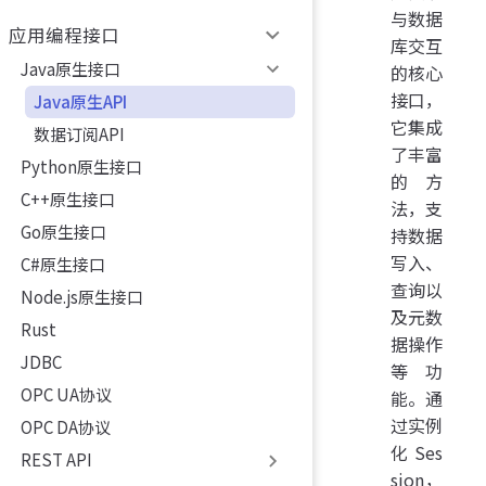
与数据
应用编程接口
库交互
Java原生接口
的核心
接口，
Java原生API
它集成
数据订阅API
了丰富
Python原生接口
的方
C++原生接口
法，支
Go原生接口
持数据
写入、
C#原生接口
查询以
Node.js原生接口
及元数
Rust
据操作
JDBC
等功
OPC UA协议
能。通
过实例
OPC DA协议
化 Ses
REST API
sion，