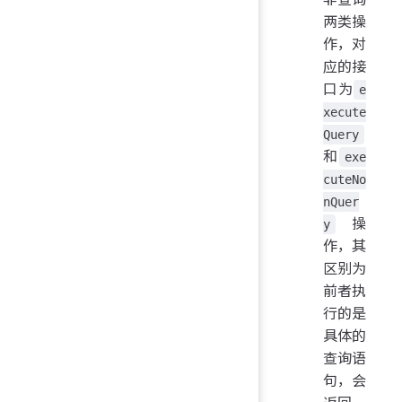
两类操
作，对
应的接
口为
e
xecute
Query
和
exe
cuteNo
nQuer
操
y
作，其
区别为
前者执
行的是
具体的
查询语
句，会
返回一