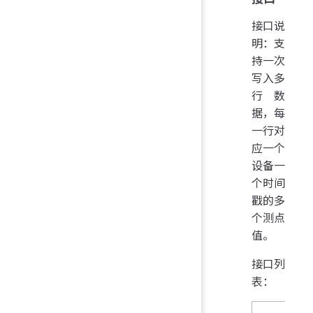
接口说
明：支
持一次
写入多
行数
据，每
一行对
应一个
设备一
个时间
戳的多
个测点
值。
接口列
表：