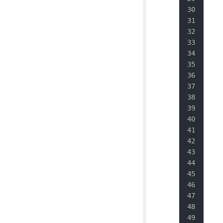
   
   
   
   
   
   
   
   
   
   
   
   
   
   
   
   
   
   
   