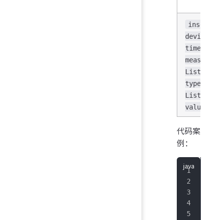
insertRe
deviceId
times, L
measurem
List<Lis
typesLis
List<Lis
valuesLi
代码案
例：
imp
imp
imp
imp
imp