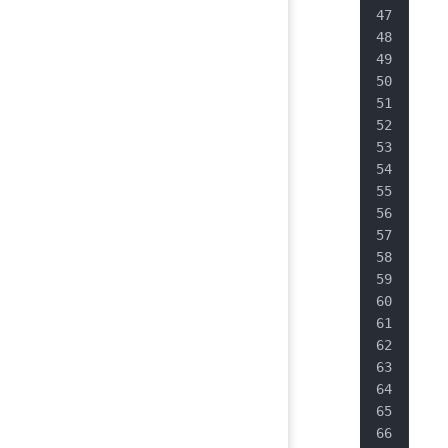
   
   
   
   
   
   
   
   
   
   
   
   
   
   
   
   
   
   
   