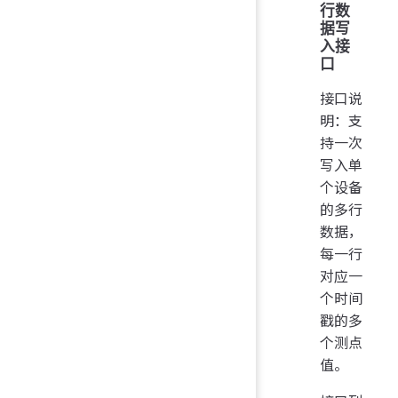
行数
据写
入接
口
接口说
明：支
持一次
写入单
个设备
的多行
数据，
每一行
对应一
个时间
戳的多
个测点
值。