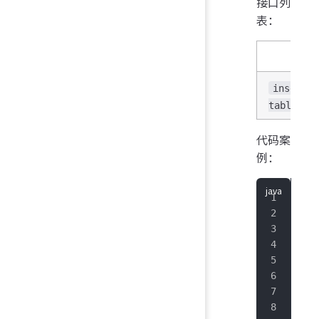
接口列
表：
接
insertTa
tablet)
代码案
例：
imp
imp
imp
imp
imp
imp
imp
imp