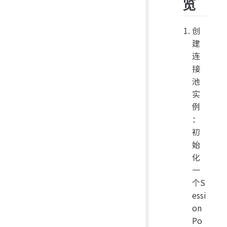
览
创
建
连
接
池
实
例
：
初
始
化
一
个S
essi
on
Po