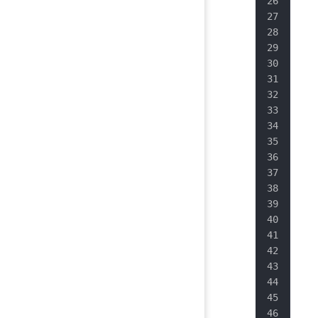
   
   
   
   
   
   
   
   
   
   
   
   
   
   
   
   
   
   
   