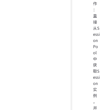
作
：
直
接
从S
essi
on
Po
ol
中
获
取S
essi
on
实
例
，
并