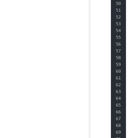
   
   
   
   
   
   
   
   
   
   
   
   
   
   
   
   
   