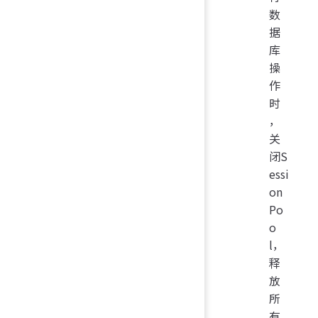
数
据
库
操
作
时
，
关
闭S
essi
on
Po
o
l，
释
放
所
有