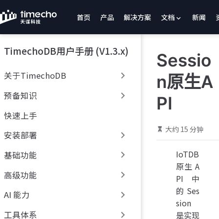
跳
首页
产品
解决方案
文档
新闻
至
主
要
TimechoDB用户手册 (V1.3.x)
內
Sessio
容
关于TimechoDB
n原生A
预备知识
PI
快速上手
大约 15 分钟
安装部署
IoTDB
基础功能
原生 A
高级功能
PI 中
的 Ses
AI 能力
sion
工具体系
是实现