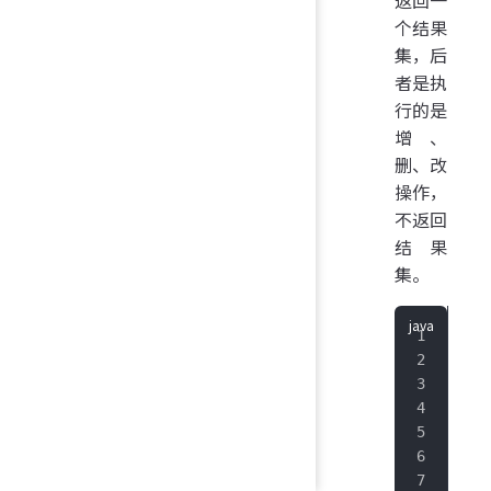
个结果
集，后
者是执
行的是
增、
删、改
操作，
不返回
结果
集。
imp
imp
imp
imp
imp
imp