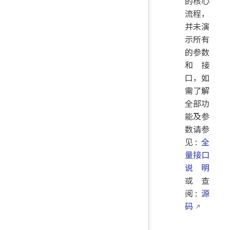
的核心
流程，
并未演
示所有
的参数
和接
口，如
需了解
全部功
能及参
数请参
见:
全
量接口
说明
或 查
阅:
源
码