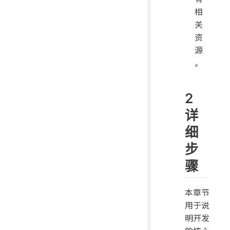
相
关
资
源
。
2
详
细
步
骤
本章节
用于说
明开发