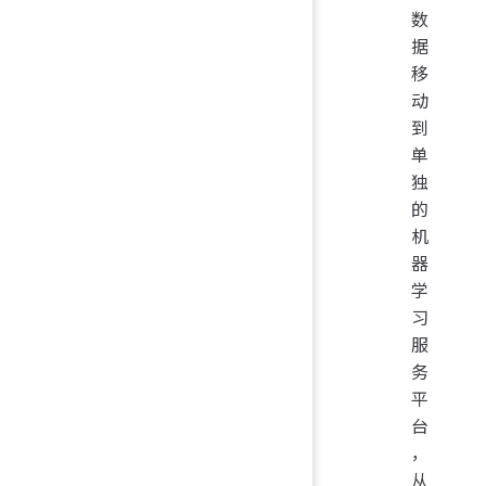
数
据
移
动
到
单
独
的
机
器
学
习
服
务
平
台
，
从