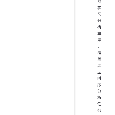
器
学
习
分
析
算
法
，
覆
盖
典
型
时
序
分
析
任
务