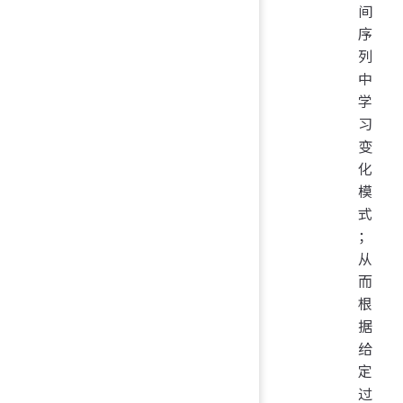
间
序
列
中
学
习
变
化
模
式
；
从
而
根
据
给
定
过