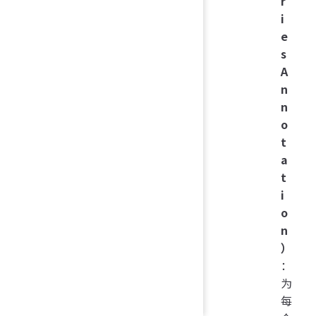
r
i
e
s
A
n
n
o
t
a
t
i
o
n
）
：
为
每