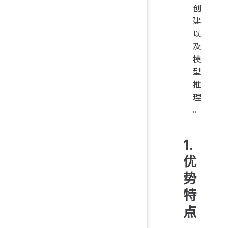
创
建
以
及
模
型
推
理
。
1.
优
势
特
点