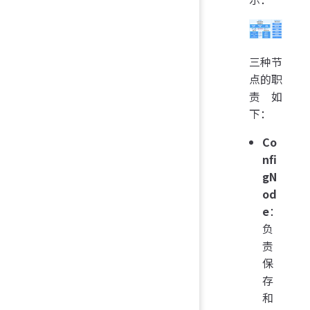
三种节
点的职
责如
下：
Co
nfi
gN
od
e
：
负
责
保
存
和