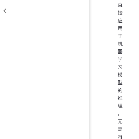
直
接
应
用
于
机
器
学
习
模
型
的
推
理
，
无
需
将