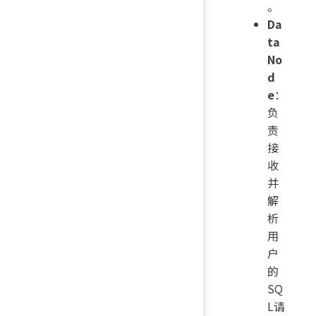
。
Da
ta
No
d
e
：
负
责
接
收
并
解
析
用
户
的
SQ
L请