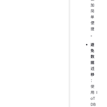
加
简
单
便
捷
。
避
免
数
据
迁
移
：
使
用 I
oT
DB