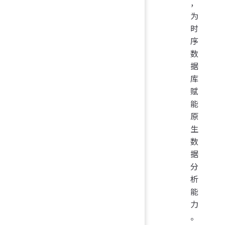
，
为
时
序
数
据
库
赋
能
原
生
数
据
分
析
能
力
。