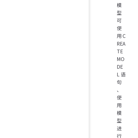
模
型
可
使
用C
REA
TE
MO
DE
L语
句
、
使
用
模
型
进
行