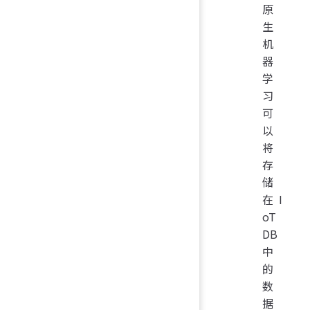
原
生
机
器
学
习
可
以
将
存
储
在 I
oT
DB
中
的
数
据