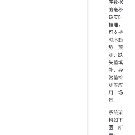
序数据
的毫秒
级实时
推理，
可支持
时序趋
势预
测、缺
失值填
补、异
常值检
测等应
用场
景。
系统架
构如下
图所
示：