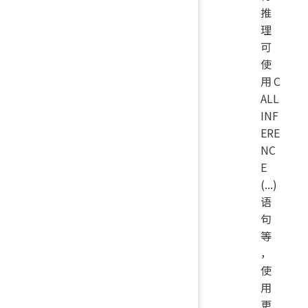
推
理
可
使
用C
ALL
INF
ERE
NC
E
(...)
语
句
等
，
使
用
更