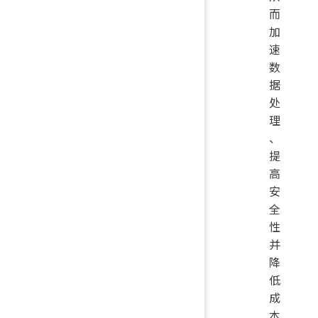
而
加
速
数
据
处
理
、
提
高
安
全
性
并
降
低
成
本