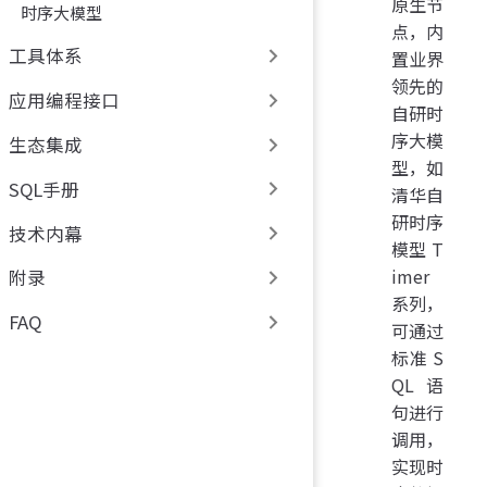
原生节
时序大模型
点，内
工具体系
置业界
领先的
应用编程接口
自研时
序大模
生态集成
型，如
SQL手册
清华自
研时序
技术内幕
模型 T
imer
附录
系列，
FAQ
可通过
标准 S
QL 语
句进行
调用，
实现时