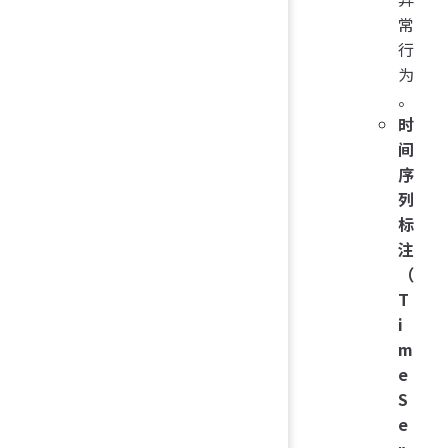
常
行
为
。
时
间
序
列
标
注
（
T
i
m
e
S
e