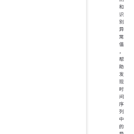
和
识
别
异
常
值
，
帮
助
发
现
时
间
序
列
中
的
异