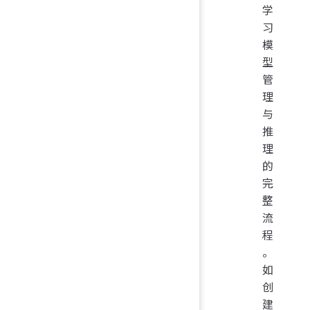
学
习
模
型
管
理
与
推
理
的
完
整
流
程
。
如
创
建