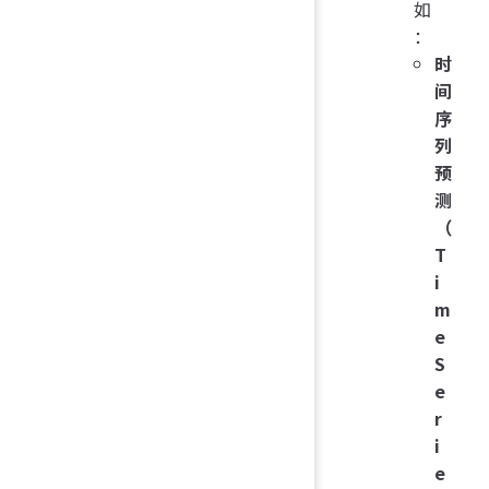
如
：
时
间
序
列
预
测
（
T
i
m
e
S
e
r
i
e