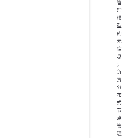
管
理
模
型
的
元
信
息
；
负
责
分
布
式
节
点
管
理