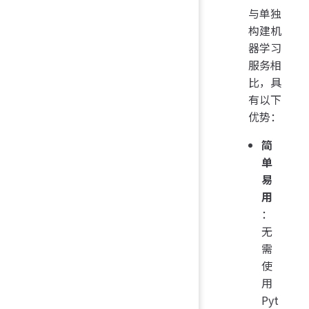
与单独
构建机
器学习
服务相
比，具
有以下
优势：
简
单
易
用
：
无
需
使
用
Pyt