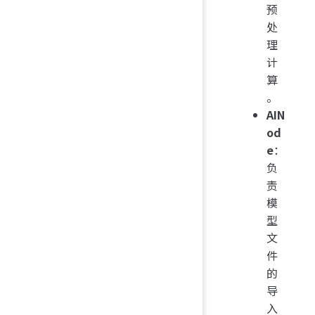
预
处
理
计
算
。
AIN
od
e
：
负
责
模
型
文
件
的
导
入