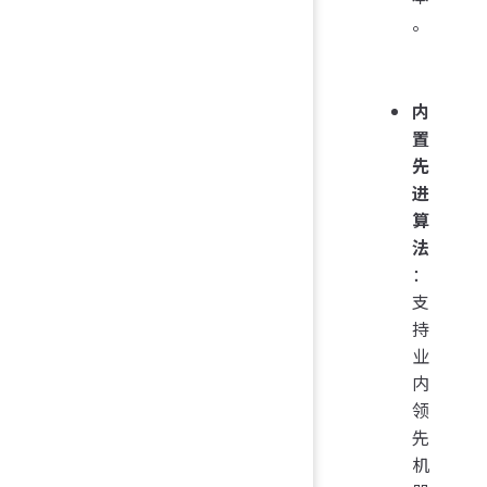
。
内
置
先
进
算
法
：
支
持
业
内
领
先
机