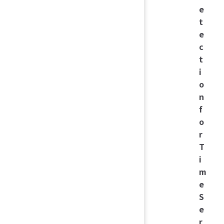
e
t
e
c
t
i
o
n
f
o
r
T
i
m
e
S
e
r