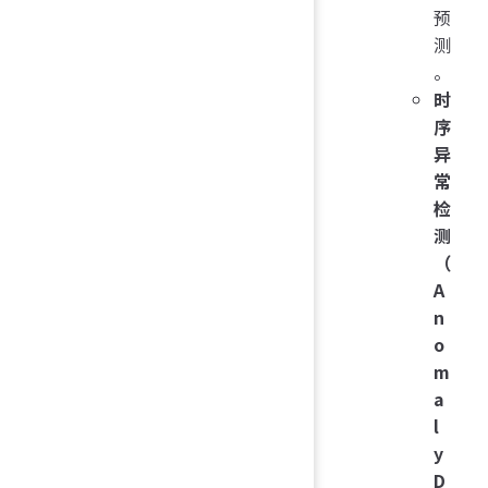
预
测
。
时
序
异
常
检
测
（
A
n
o
m
a
l
y
D