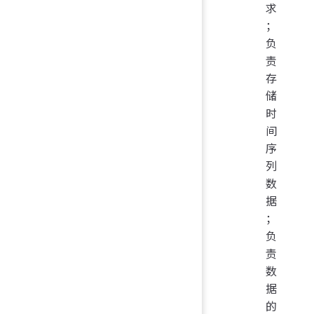
求
；
负
责
存
储
时
间
序
列
数
据
；
负
责
数
据
的