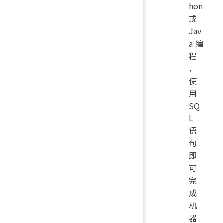
hon
或
Jav
a 编
程
，
使
用
SQ
L
语
句
即
可
完
成
机
器