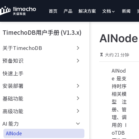
跳
首页
产品
解决方案
文档
新闻
至
主
要
TimechoDB用户手册 (V1.3.x)
內
AINode
容
关于TimechoDB
大约 21 分钟
预备知识
AINod
快速上手
e 是支
安装部署
持时序
相关模
基础功能
型注
册、管
高级功能
理、调
AI 能力
用的 I
oTDB
AINode