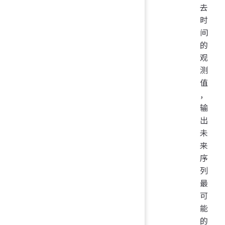
去
时
间
的
观
测
值
，
输
出
未
来
序
列
最
可
能
的