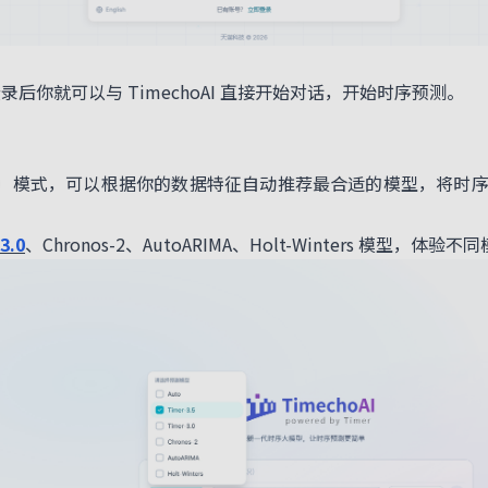
登录后你就可以与 TimechoAI 直接开始对话，开始时序预测。
（自动推荐）模式，可以根据你的数据特征自动推荐最合适的模型，
3.0
、Chronos-2、AutoARIMA、Holt-Winters 模型，体