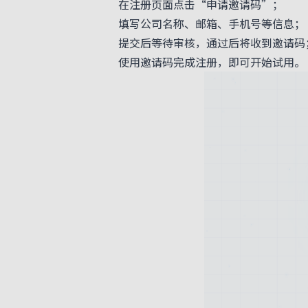
在注册页面点击“申请邀请码”；
填写公司名称、邮箱、手机号等信息；
提交后等待审核，通过后将收到邀请码
使用邀请码完成注册，即可开始试用。