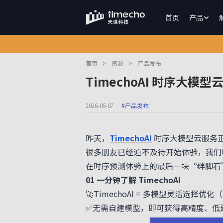
首页
产品
首页
>
资源
>
产品发布
TimechoAI 时序大模
2026-05-07
#产品发布
昨天，
TimechoAI
时序大模型云服务
很多朋友已经迫不及待开始体验，我们收
在时序预测体验上的最后一块“绊脚石
01 一分钟了解 TimechoAI
🚀TimechoAI = 多模型灵活选择优化
✅无需自建模型，即可获得高精度、低