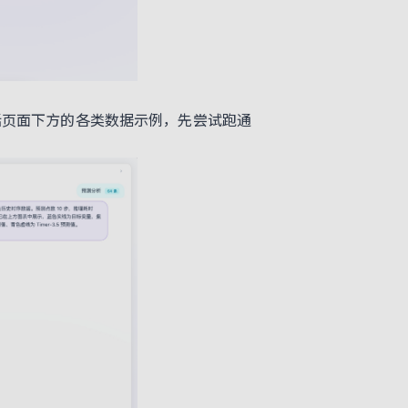
话页面下方的各类数据示例，先尝试跑通