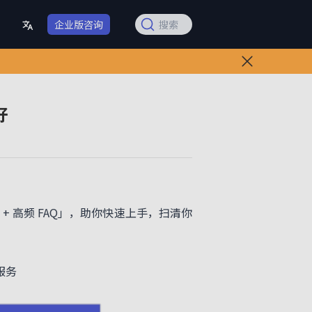
企业版咨询
搜索
好
 高频 FAQ」，助你快速上手，扫清你
服务