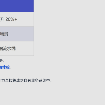
务。
邀请体验
。
时序预测能力直接集成到自有业务系统中。