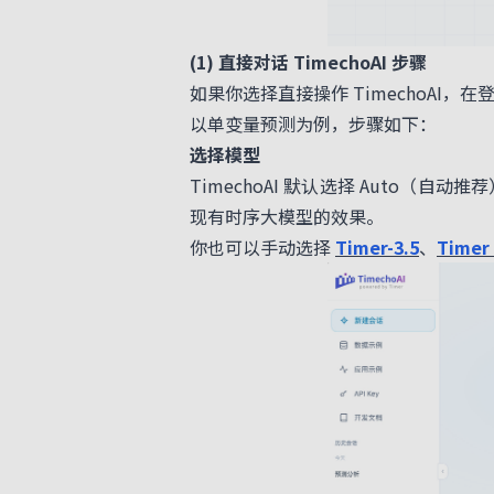
(1) 直接对话 TimechoAI 步骤
如果你选择直接操作 TimechoAI，在
以单变量预测为例，步骤如下：
选择模型
TimechoAI 默认选择 Auto
现有时序大模型的效果。
你也可以手动选择
Timer-3.5
、
Timer 